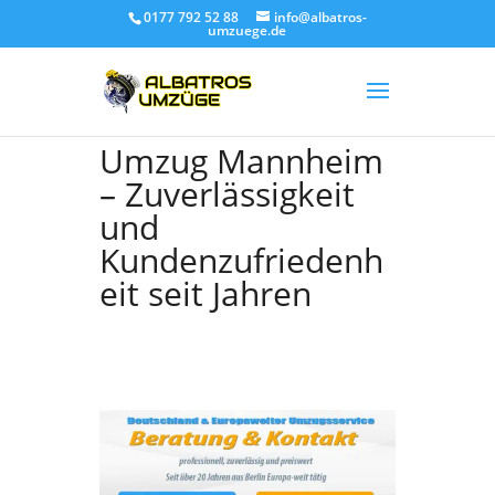
0177 792 52 88
info@albatros-
umzuege.de
Umzug Mannheim
– Zuverlässigkeit
und
Kundenzufriedenh
eit seit Jahren