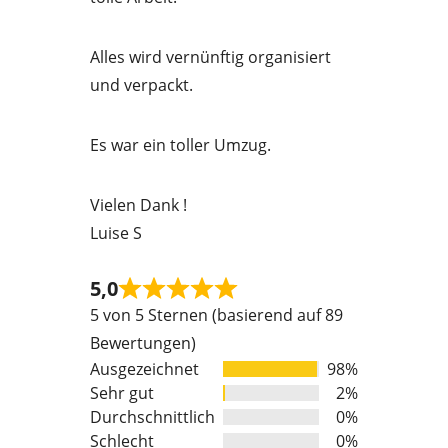
o
u
Alles wird vernünftig organisiert
t
und verpackt.
o
f
Es war ein toller Umzug.
5
Vielen Dank !
Luise S
5,0
Rated
5 von 5 Sternen (basierend auf 89
5
Bewertungen)
out
Ausgezeichnet
98%
of
Sehr gut
2%
5
Durchschnittlich
0%
Schlecht
0%