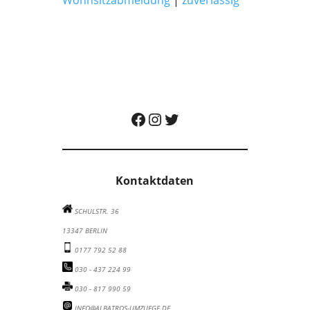
Wohnsitzabmeldung
|
zuverlässig
Albatros Umzugsunternehmen auf Facebook besuchen
Albatros Umzugsunternehmen auf Instagram besuchen
Albatros Umzugsunternehmen auf Twitter besuchen
Kontaktdaten
SCHULSTR. 36
13347 BERLIN
0177 792 52 88
030 - 437 224 99
030 - 817 990 59
INFO@ALBATROS-UMZUEGE.DE