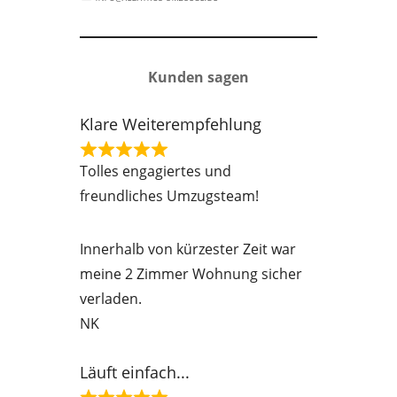
Kunden sagen
Klare Weiterempfehlung
R
Tolles engagiertes und
a
freundliches Umzugsteam!
t
e
Innerhalb von kürzester Zeit war
d
meine 2 Zimmer Wohnung sicher
5
verladen.
o
NK
u
t
Läuft einfach...
o