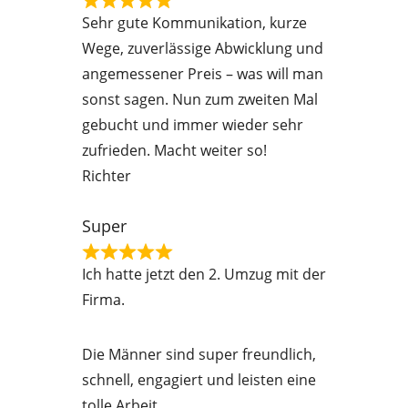
f
R
Sehr gute Kommunikation, kurze
5
a
Wege, zuverlässige Abwicklung und
t
angemessener Preis – was will man
e
sonst sagen. Nun zum zweiten Mal
d
gebucht und immer wieder sehr
5
zufrieden. Macht weiter so!
o
Richter
u
t
Super
o
R
f
Ich hatte jetzt den 2. Umzug mit der
a
5
Firma.
t
e
Die Männer sind super freundlich,
d
schnell, engagiert und leisten eine
5
tolle Arbeit.