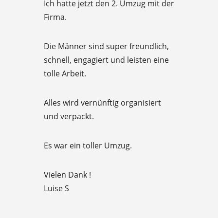
f
Ich hatte jetzt den 2. Umzug mit der
a
5
Firma.
t
e
Die Männer sind super freundlich,
d
schnell, engagiert und leisten eine
5
tolle Arbeit.
o
u
Alles wird vernünftig organisiert
t
und verpackt.
o
f
Es war ein toller Umzug.
5
Vielen Dank !
Luise S