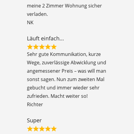
d
meine 2 Zimmer Wohnung sicher
5
verladen.
o
NK
u
t
Läuft einfach...
o
R
f
Sehr gute Kommunikation, kurze
a
5
Wege, zuverlässige Abwicklung und
t
angemessener Preis – was will man
e
sonst sagen. Nun zum zweiten Mal
d
gebucht und immer wieder sehr
5
zufrieden. Macht weiter so!
o
Richter
u
t
Super
o
R