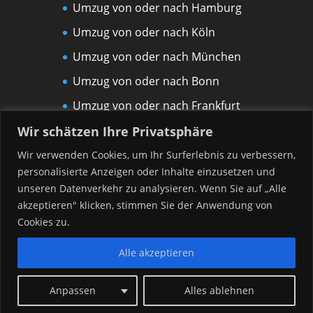
Umzug von oder nach Hamburg
Umzug von oder nach Köln
Umzug von oder nach München
Umzug von oder nach Bonn
Umzug von oder nach Frankfurt
am Main
Wir schätzen Ihre Privatsphäre
Umzug von oder nach Leipzig
Wir verwenden Cookies, um Ihr Surferlebnis zu verbessern,
personalisierte Anzeigen oder Inhalte einzusetzen und
Umzug von oder nach Rostock
unseren Datenverkehr zu analysieren. Wenn Sie auf „Alle
Umzug von oder nach Düsseldorf
akzeptieren" klicken, stimmen Sie der Anwendung von
Umzug von oder nach Hannover
Cookies zu.
Alle akzeptieren
Anpassen
Alles ablehnen