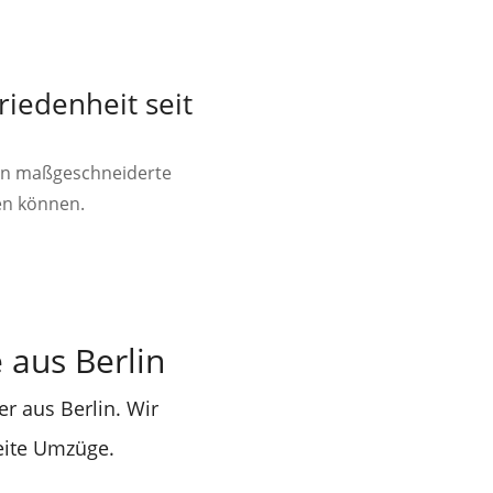
iedenheit seit
ten maßgeschneiderte
en können.
aus Berlin
r aus Berlin. Wir
eite Umzüge.