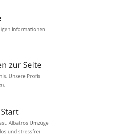
e
digen Informationen
n zur Seite
is. Unsere Profis
en.
Start
sst. Albatros Umzüge
los und stressfrei