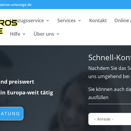
batros-umzuege.de
Umzugsservice
Services
Kontakt
Online
Hilfe
Über uns
Schnell-Kon
Nachdem Sie das Sc
uns umgehend bei 
und preiswert
Sie können auch da
lin Europa-weit tätig
ausfüllen
RATUNG