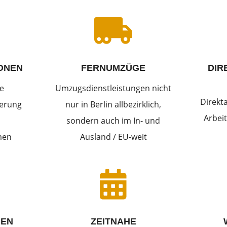

ONEN
FERNUMZÜGE
DIR
e
Umzugsdienstleistungen nicht
Direkt
derung
nur in Berlin allbezirklich,
Arbeit
sondern auch im In- und
men
Ausland / EU-weit

IEN
ZEITNAHE