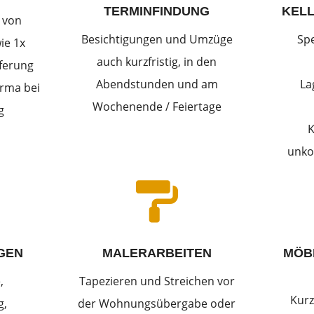
TERMINFINDUNG
KEL
 von
Besichtigungen und Umzüge
Sp
ie 1x
auch kurzfristig, in den
eferung
Abendstunden und am
La
rma bei
Wochenende / Feiertage
g
K
unko

GEN
MALERARBEITEN
MÖB
,
Tapezieren und Streichen vor
Kurz
g,
der Wohnungsübergabe oder