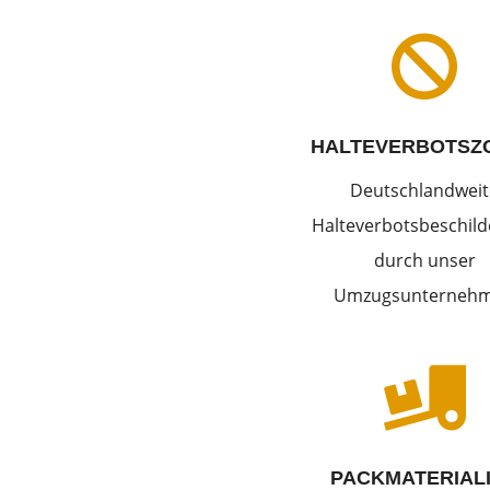

HALTEVERBOTSZ
Deutschlandweit
Halteverbotsbeschil
durch unser
Umzugsunterneh

PACKMATERIAL