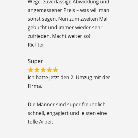
Wege, zuverlässige Abwicklung und
t
angemessener Preis – was will man
e
sonst sagen. Nun zum zweiten Mal
d
gebucht und immer wieder sehr
5
zufrieden. Macht weiter so!
o
Richter
u
t
Super
o
R
f
Ich hatte jetzt den 2. Umzug mit der
a
5
Firma.
t
e
Die Männer sind super freundlich,
d
schnell, engagiert und leisten eine
5
tolle Arbeit.
o
u