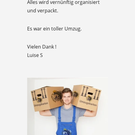
Alles wird vernünftig organisiert
t
und verpackt.
o
f
Es war ein toller Umzug.
5
Vielen Dank !
Luise S