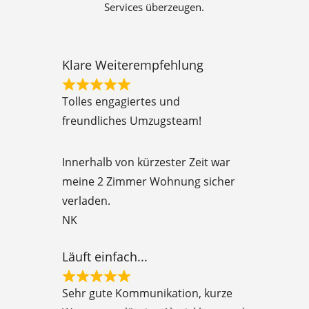
Services überzeugen.
Klare Weiterempfehlung
R
Tolles engagiertes und
a
freundliches Umzugsteam!
t
e
Innerhalb von kürzester Zeit war
d
meine 2 Zimmer Wohnung sicher
5
verladen.
o
NK
u
t
Läuft einfach...
o
R
f
Sehr gute Kommunikation, kurze
a
5