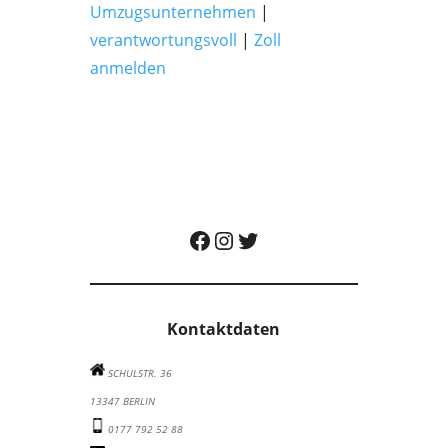
Umzugsunternehmen
|
verantwortungsvoll
|
Zoll
anmelden
Albatros Umzugsunternehmen auf Facebook besuchen
Albatros Umzugsunternehmen auf Instagram besuchen
Albatros Umzugsunternehmen auf Twitter besuchen
Kontaktdaten
SCHULSTR. 36
13347 BERLIN
0177 792 52 88