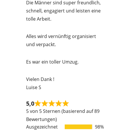
Die Männer sind super freundlich,
d
schnell, engagiert und leisten eine
5
tolle Arbeit.
o
u
Alles wird vernünftig organisiert
t
und verpackt.
o
f
Es war ein toller Umzug.
5
Vielen Dank !
Luise S
5,0
Rated
5 von 5 Sternen (basierend auf 89
5
Bewertungen)
out
Ausgezeichnet
98%