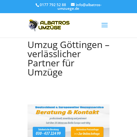
0177 792 52 88
info@albatros-
umzuege.de
Umzug Göttingen –
verlässlicher
Partner für
Umzüge