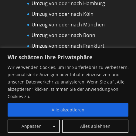
Umzug von oder nach Hamburg
Umzug von oder nach Köln
Umzug von oder nach München
Umzug von oder nach Bonn
Umzug von oder nach Frankfurt
am Main
Wir schätzen Ihre Privatsphäre
Umzug von oder nach Leipzig
Wir verwenden Cookies, um Ihr Surferlebnis zu verbessern,
personalisierte Anzeigen oder Inhalte einzusetzen und
Umzug von oder nach Rostock
unseren Datenverkehr zu analysieren. Wenn Sie auf „Alle
Umzug von oder nach Düsseldorf
akzeptieren" klicken, stimmen Sie der Anwendung von
Umzug von oder nach Hannover
Cookies zu.
Alle akzeptieren
Anpassen
Alles ablehnen