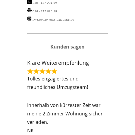
030 - 437 224 99
030 - 817 990 59
INFO@ALBATROS-UMZUEGE.DE
Kunden sagen
Klare Weiterempfehlung
R
Tolles engagiertes und
a
freundliches Umzugsteam!
t
e
Innerhalb von kürzester Zeit war
d
meine 2 Zimmer Wohnung sicher
5
verladen.
o
NK
u