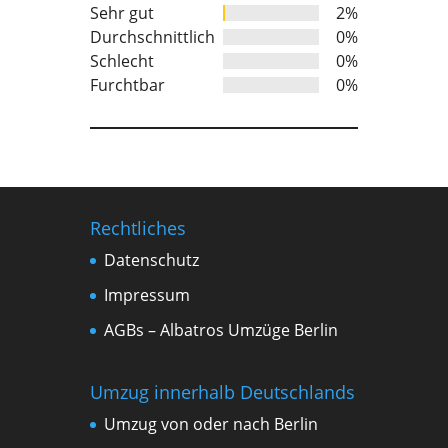
of
Sehr gut
2%
5
Durchschnittlich
0%
Schlecht
0%
Furchtbar
0%
Rechtliches
Datenschutz
Impressum
AGBs – Albatros Umzüge Berlin
Umzug innerhalb Deutschlands
Umzug von oder nach Berlin