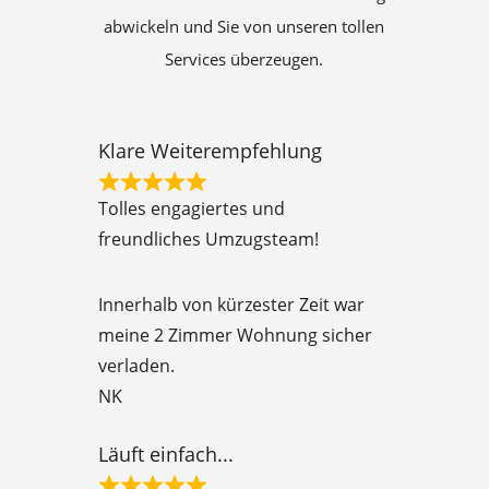
abwickeln und Sie von unseren tollen
Services überzeugen.
Klare Weiterempfehlung
R
Tolles engagiertes und
a
freundliches Umzugsteam!
t
e
Innerhalb von kürzester Zeit war
d
meine 2 Zimmer Wohnung sicher
5
verladen.
o
NK
u
t
Läuft einfach...
o