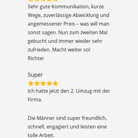
R
f
Sehr gute Kommunikation, kurze
a
5
Wege, zuverlässige Abwicklung und
t
angemessener Preis – was will man
e
sonst sagen. Nun zum zweiten Mal
d
gebucht und immer wieder sehr
5
zufrieden. Macht weiter so!
o
Richter
u
t
Super
o
R
f
Ich hatte jetzt den 2. Umzug mit der
a
5
Firma.
t
e
Die Männer sind super freundlich,
d
schnell, engagiert und leisten eine
5
tolle Arbeit.