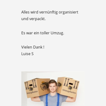
o
u
Alles wird vernünftig organisiert
t
und verpackt.
o
f
Es war ein toller Umzug.
5
Vielen Dank !
Luise S