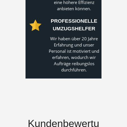
eine höhere Effizienz
anbieten können.
PROFESSIONELLE
UMZUGSHELFER
Wir haben über 20 Jahre
Erfahrung und unser
Personal ist motiviert und
erfahren, wodurch wir
Aufträge reibungslos
durchführen.
Kundenbewertu