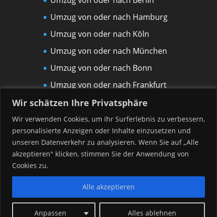
Umzug von oder nach Berlin
Umzug von oder nach Hamburg
Umzug von oder nach Köln
Umzug von oder nach München
Umzug von oder nach Bonn
Umzug von oder nach Frankfurt
am Main
Wir schätzen Ihre Privatsphäre
Umzug von oder nach Leipzig
Wir verwenden Cookies, um Ihr Surferlebnis zu verbessern,
personalisierte Anzeigen oder Inhalte einzusetzen und
Umzug von oder nach Rostock
unseren Datenverkehr zu analysieren. Wenn Sie auf „Alle
Umzug von oder nach Düsseldorf
akzeptieren" klicken, stimmen Sie der Anwendung von
Umzug von oder nach Hannover
Cookies zu.
Alle akzeptieren
Anpassen
Alles ablehnen