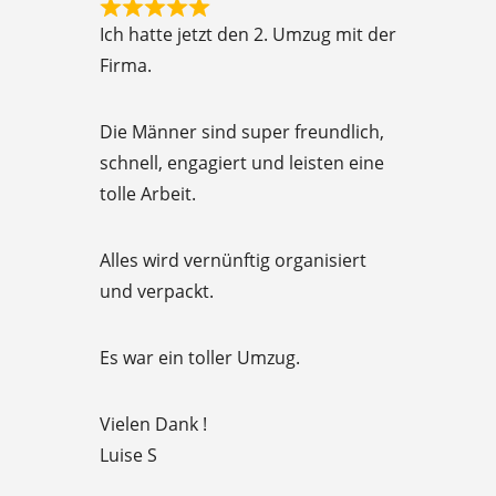
R
f
Ich hatte jetzt den 2. Umzug mit der
a
5
Firma.
t
e
Die Männer sind super freundlich,
d
schnell, engagiert und leisten eine
5
tolle Arbeit.
o
u
Alles wird vernünftig organisiert
t
und verpackt.
o
f
Es war ein toller Umzug.
5
Vielen Dank !
Luise S