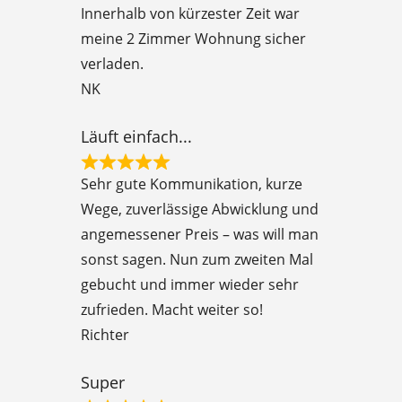
Innerhalb von kürzester Zeit war
d
meine 2 Zimmer Wohnung sicher
5
verladen.
o
NK
u
t
Läuft einfach...
o
R
f
Sehr gute Kommunikation, kurze
a
5
Wege, zuverlässige Abwicklung und
t
angemessener Preis – was will man
e
sonst sagen. Nun zum zweiten Mal
d
gebucht und immer wieder sehr
5
zufrieden. Macht weiter so!
o
Richter
u
t
Super
o