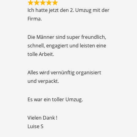
R
f
Ich hatte jetzt den 2. Umzug mit der
a
5
Firma.
t
e
Die Männer sind super freundlich,
d
schnell, engagiert und leisten eine
5
tolle Arbeit.
o
u
Alles wird vernünftig organisiert
t
und verpackt.
o
f
Es war ein toller Umzug.
5
Vielen Dank !
Luise S