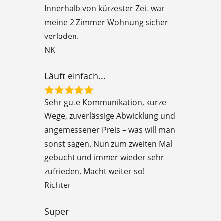
e
Innerhalb von kürzester Zeit war
d
meine 2 Zimmer Wohnung sicher
5
verladen.
o
NK
u
t
Läuft einfach...
o
R
f
Sehr gute Kommunikation, kurze
a
5
Wege, zuverlässige Abwicklung und
t
angemessener Preis – was will man
e
sonst sagen. Nun zum zweiten Mal
d
gebucht und immer wieder sehr
5
zufrieden. Macht weiter so!
o
Richter
u
t
Super
o