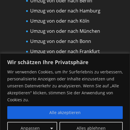
Umzug von oder nach Berlin
Umzug von oder nach Hamburg
Umzug von oder nach Köln
Umzug von oder nach München
Umzug von oder nach Bonn
Umzug von oder nach Frankfurt
am Main
Wir schätzen Ihre Privatsphäre
Umzug von oder nach Leipzig
Wir verwenden Cookies, um Ihr Surferlebnis zu verbessern,
personalisierte Anzeigen oder Inhalte einzusetzen und
Umzug von oder nach Rostock
unseren Datenverkehr zu analysieren. Wenn Sie auf „Alle
Umzug von oder nach Düsseldorf
akzeptieren" klicken, stimmen Sie der Anwendung von
Umzug von oder nach Hannover
Cookies zu.
Alle akzeptieren
Anpassen
Alles ablehnen