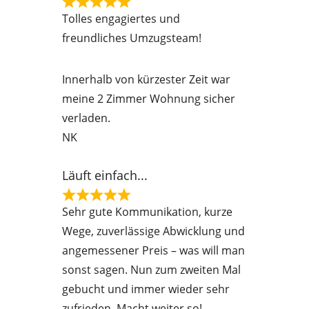
R
Tolles engagiertes und
a
freundliches Umzugsteam!
t
e
Innerhalb von kürzester Zeit war
d
meine 2 Zimmer Wohnung sicher
5
verladen.
o
NK
u
t
Läuft einfach...
o
f
R
Sehr gute Kommunikation, kurze
5
a
Wege, zuverlässige Abwicklung und
t
angemessener Preis – was will man
e
sonst sagen. Nun zum zweiten Mal
d
gebucht und immer wieder sehr
5
zufrieden. Macht weiter so!