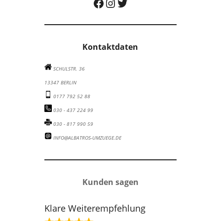
Albatros Umzugsunternehmen auf Facebook besuchen
Albatros Umzugsunternehmen auf Instagram besuchen
Albatros Umzugsunternehmen auf Twitter besuchen
Kontaktdaten
SCHULSTR. 36
13347 BERLIN
0177 792 52 88
030 - 437 224 99
030 - 817 990 59
INFO@ALBATROS-UMZUEGE.DE
Kunden sagen
Klare Weiterempfehlung