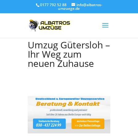
0177 792 52 88
info@albatros-
umzuege.de
Umzug Gütersloh –
Ihr Weg zum
neuen Zuhause