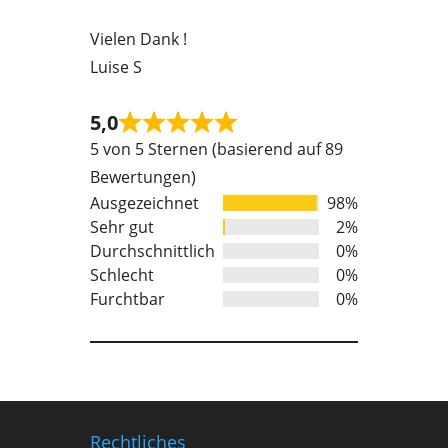
Vielen Dank !
Luise S
5,0
Rated
5 von 5 Sternen (basierend auf 89
5
Bewertungen)
out
Ausgezeichnet
98%
of
Sehr gut
2%
5
Durchschnittlich
0%
Schlecht
0%
Furchtbar
0%
Rechtliches