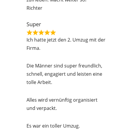
o
Richter
u
t
Super
o
R
f
Ich hatte jetzt den 2. Umzug mit der
a
5
Firma.
t
e
Die Männer sind super freundlich,
d
schnell, engagiert und leisten eine
5
tolle Arbeit.
o
u
Alles wird vernünftig organisiert
t
und verpackt.
o
f
Es war ein toller Umzug.
5