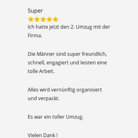
t
Super
o
R
f
Ich hatte jetzt den 2. Umzug mit der
a
5
Firma.
t
e
Die Männer sind super freundlich,
d
schnell, engagiert und leisten eine
5
tolle Arbeit.
o
u
Alles wird vernünftig organisiert
t
und verpackt.
o
f
Es war ein toller Umzug.
5
Vielen Dank !