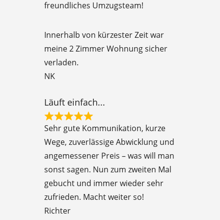
freundliches Umzugsteam!
t
e
Innerhalb von kürzester Zeit war
d
meine 2 Zimmer Wohnung sicher
5
verladen.
o
NK
u
t
Läuft einfach...
o
R
f
Sehr gute Kommunikation, kurze
a
5
Wege, zuverlässige Abwicklung und
t
angemessener Preis – was will man
e
sonst sagen. Nun zum zweiten Mal
d
gebucht und immer wieder sehr
5
zufrieden. Macht weiter so!
o
Richter
u