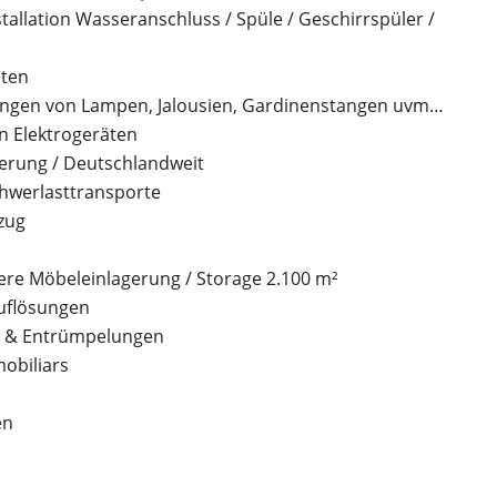
stallation Wasseranschluss / Spüle / Geschirrspüler /
iten
gen von Lampen, Jalousien, Gardinenstangen uvm…
n Elektrogeräten
erung / Deutschlandweit
Schwerlasttransporte
zug
gere Möbeleinlagerung / Storage 2.100 m²
uflösungen
g & Entrümpelungen
obiliars
en