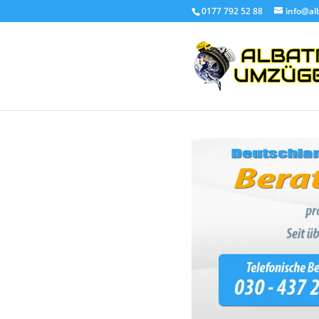
0177 792 52 88
info@al
Umzug Englan