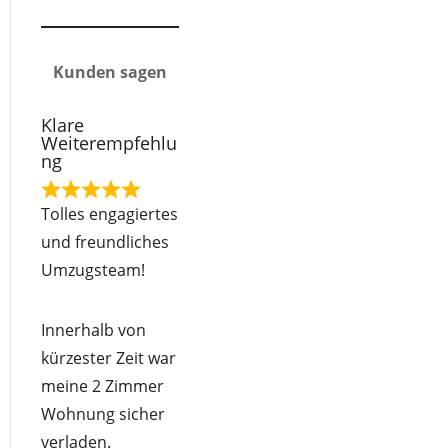
Kunden sagen
Klare
Weiterempfehlu
ng
R
Tolles engagiertes
a
und freundliches
t
Umzugsteam!
e
d
Innerhalb von
5
kürzester Zeit war
o
meine 2 Zimmer
u
Wohnung sicher
t
verladen.