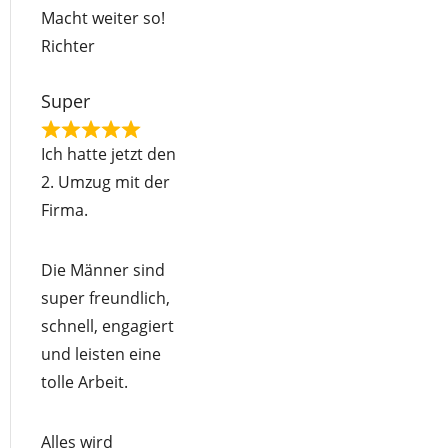
Macht weiter so!
Richter
Super
R
Ich hatte jetzt den
a
2. Umzug mit der
t
Firma.
e
d
Die Männer sind
5
super freundlich,
o
schnell, engagiert
u
und leisten eine
t
tolle Arbeit.
o
f
Alles wird