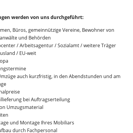
ungen werden von uns durchgeführt:
irmen, Büros, gemeinnützige Vereine, Bewohner von
sanwälte und Behörden
enter / Arbeitsagentur / Sozialamt / weitere Träger
 Ausland / EU-weit
ropa
ungstermine
mzüge auch kurzfristig, in den Abendstunden und am
age
halpreise
llieferung bei Auftragserteilung
von Umzugsmaterial
iten
age und Montage Ihres Mobiliars
fbau durch Fachpersonal