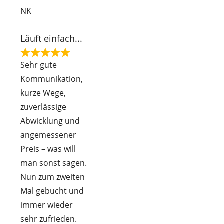
o
NK
f
5
Läuft einfach...
R
Sehr gute
a
Kommunikation,
t
kurze Wege,
e
zuverlässige
d
Abwicklung und
5
angemessener
o
Preis – was will
u
man sonst sagen.
t
Nun zum zweiten
o
Mal gebucht und
f
immer wieder
5
sehr zufrieden.