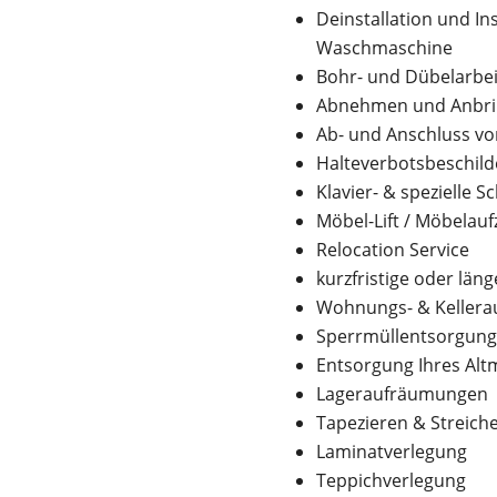
Deinstallation und In
Waschmaschine
Bohr- und Dübelarbe
Abnehmen und Anbrin
Ab- und Anschluss vo
Halteverbotsbeschild
Klavier- & spezielle 
Möbel-Lift / Möbelauf
Relocation Service
kurzfristige oder län
Wohnungs- & Kellera
Sperrmüllentsorgun
Entsorgung Ihres Altm
Lageraufräumungen
Tapezieren & Streich
Laminatverlegung
Teppichverlegung