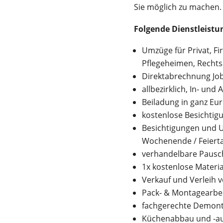
Sie möglich zu machen.
Folgende Dienstleist
Umzüge für Privat, F
Pflegeheimen, Recht
Direktabrechnung Jobc
allbezirklich, In- und
Beiladung in ganz Eu
kostenlose Besichtig
Besichtigungen und U
Wochenende / Feiert
verhandelbare Pausc
1x kostenlose Materia
Verkauf und Verleih 
Pack- & Montagearbe
fachgerechte Demont
Küchenabbau und -au