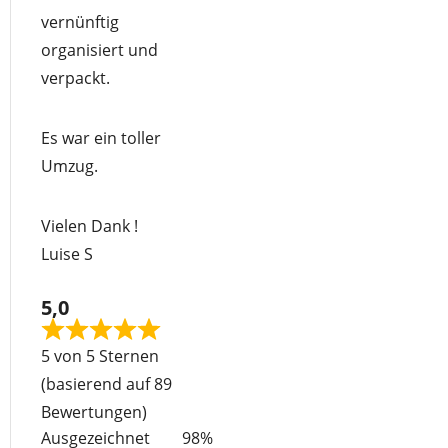
5
vernünftig
organisiert und
verpackt.
Es war ein toller
Umzug.
Vielen Dank !
Luise S
5,0
Rated
5 von 5 Sternen
5
(basierend auf 89
out
Bewertungen)
of
Ausgezeichnet
98%