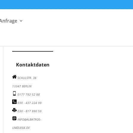
 Anfrage
Albatros Umzugsunternehmen auf Facebook besuchen
Albatros Umzugsunternehmen auf Instagram besuchen
Albatros Umzugsunternehmen auf Twitter besuchen
Kontaktdaten
SCHULSTR. 36
13347 BERLIN
0177 792 52 88
030 - 437 224 99
030 - 817 990 59
INFO@ALBATROS-
UMZUEGE.DE