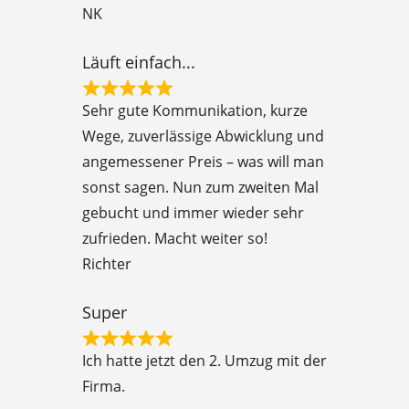
NK
u
t
Läuft einfach...
o
R
f
Sehr gute Kommunikation, kurze
a
5
Wege, zuverlässige Abwicklung und
t
angemessener Preis – was will man
e
sonst sagen. Nun zum zweiten Mal
d
gebucht und immer wieder sehr
5
zufrieden. Macht weiter so!
o
Richter
u
t
Super
o
R
f
Ich hatte jetzt den 2. Umzug mit der
a
5
Firma.
t