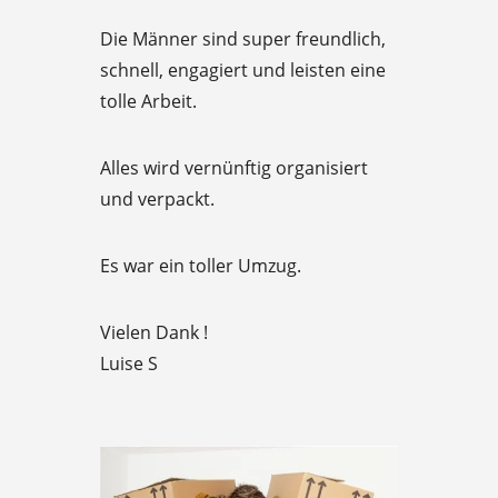
e
Die Männer sind super freundlich,
d
schnell, engagiert und leisten eine
5
tolle Arbeit.
o
u
Alles wird vernünftig organisiert
t
und verpackt.
o
f
Es war ein toller Umzug.
5
Vielen Dank !
Luise S