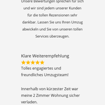
Unsere Bewertungen sprechen für sich
und wir sind jedem unserer Kunden
für die tollen Rezensionen sehr
dankbar. Lassen Sie uns Ihren Umzug
abwickeln und Sie von unseren tollen
Services überzeugen.
Klare Weiterempfehlung
R
Tolles engagiertes und
a
freundliches Umzugsteam!
t
e
Innerhalb von kürzester Zeit war
d
meine 2 Zimmer Wohnung sicher
5
verladen.
o