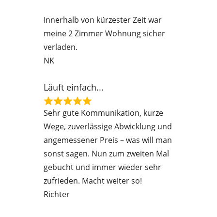
e
Innerhalb von kürzester Zeit war
d
meine 2 Zimmer Wohnung sicher
5
verladen.
o
NK
u
t
Läuft einfach...
o
f
R
Sehr gute Kommunikation, kurze
5
a
Wege, zuverlässige Abwicklung und
t
angemessener Preis – was will man
e
sonst sagen. Nun zum zweiten Mal
d
gebucht und immer wieder sehr
5
zufrieden. Macht weiter so!
o
Richter
u
t