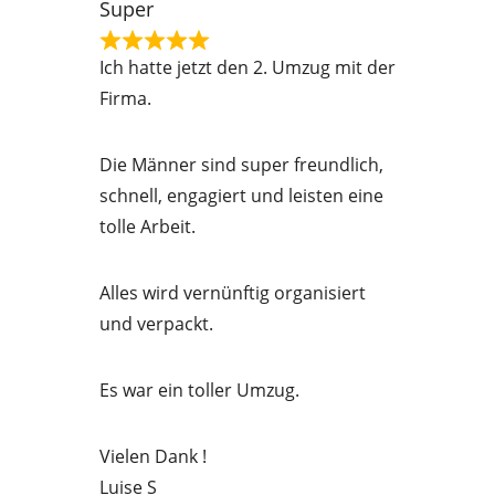
Super
o
R
f
Ich hatte jetzt den 2. Umzug mit der
a
5
Firma.
t
e
Die Männer sind super freundlich,
d
schnell, engagiert und leisten eine
5
tolle Arbeit.
o
u
Alles wird vernünftig organisiert
t
und verpackt.
o
f
Es war ein toller Umzug.
5
Vielen Dank !
Luise S