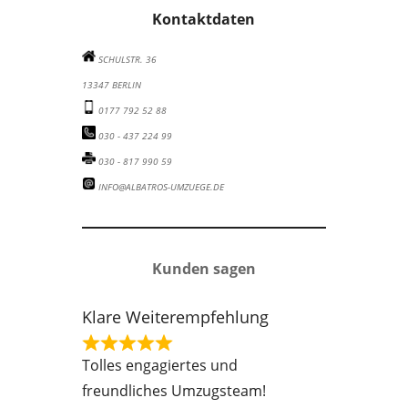
Kontaktdaten
SCHULSTR. 36
13347 BERLIN
0177 792 52 88
030 - 437 224 99
030 - 817 990 59
INFO@ALBATROS-UMZUEGE.DE
Kunden sagen
Klare Weiterempfehlung
R
Tolles engagiertes und
a
freundliches Umzugsteam!
t