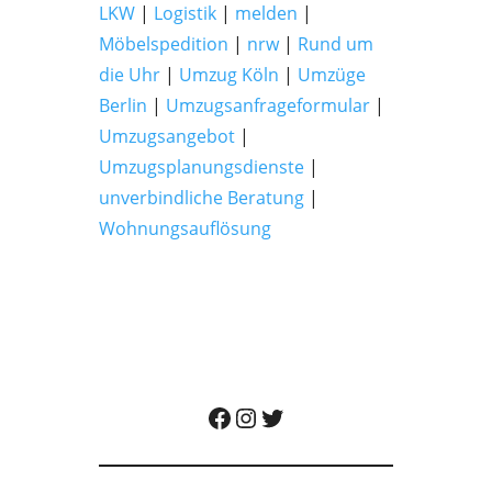
LKW
|
Logistik
|
melden
|
Möbelspedition
|
nrw
|
Rund um
die Uhr
|
Umzug Köln
|
Umzüge
Berlin
|
Umzugsanfrageformular
|
Umzugsangebot
|
Umzugsplanungsdienste
|
unverbindliche Beratung
|
Wohnungsauflösung
Albatros Umzugsunternehmen auf Facebook besuchen
Albatros Umzugsunternehmen auf Instagram besuchen
Albatros Umzugsunternehmen auf Twitter besuchen