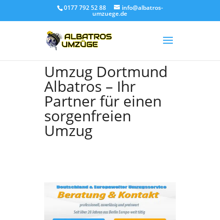
0177 792 52 88
info@albatros-
umzuege.de
Umzug Dortmund
Albatros – Ihr
Partner für einen
sorgenfreien
Umzug