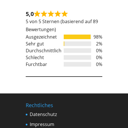
5,0
Rated
5 von 5 Sternen (basierend auf 89
5
Bewertungen)
out
Ausgezeichnet
98%
of
Sehr gut
2%
5
Durchschnittlich
0%
Schlecht
0%
Furchtbar
0%
Rechtliches
Datenschutz
Impressum