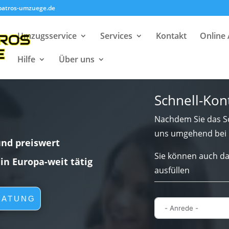
batros-umzuege.de
Umzugsservice
Services
Kontakt
Online
Hilfe
Über uns
Schnell-Kon
Nachdem Sie das Sc
uns umgehend bei 
und preiswert
Sie können auch da
lin Europa-weit tätig
ausfüllen
RATUNG