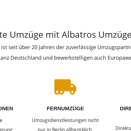
te Umzüge mit Albatros Umzüge 
ist seit über 20 Jahren der zuverlässige Umzugspartne
 ganz Deutschland und bewerkstelligen auch Europaw

ONEN
FERNUMZÜGE
DIR
e
Umzugsdienstleistungen nicht
Direkt
derung
nur in Berlin allbezirklich,