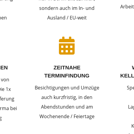
Arbeit
sondern auch im In- und
men
Ausland / EU-weit

IEN
ZEITNAHE
TERMINFINDUNG
KEL
 von
Besichtigungen und Umzüge
Sp
ie 1x
auch kurzfristig, in den
eferung
Abendstunden und am
La
rma bei
Wochenende / Feiertage
g
K