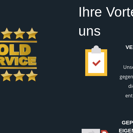
Ihre Vort
uns
VE
Uns
gegen
d
ent
GEP
EIGE