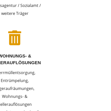
sagentur / Sozialamt /
weitere Träger

WOHNUNGS- &
LERAUFLÖSUNGEN
errmüllentsorgung,
Entrümpelung,
geraufräumungen,
Wohnungs- &
ellerauflösungen