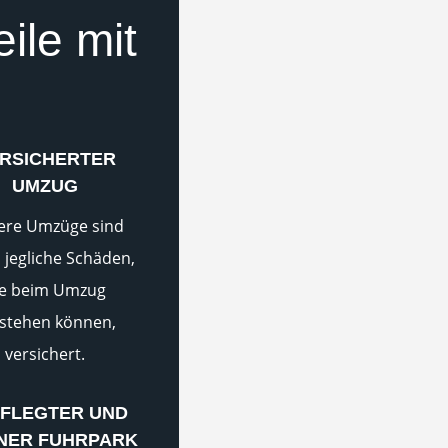
eile mit
RSICHERTER
UMZUG
ere Umzüge sind
 jegliche Schäden,
ie beim Umzug
stehen können,
versichert.
FLEGTER UND
NER FUHRPARK