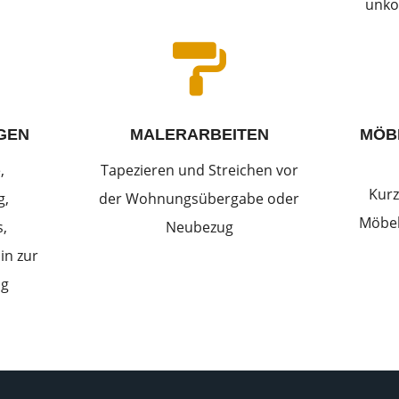
unko

GEN
MALERARBEITEN
MÖB
,
Tapezieren und Streichen vor
Kurz
g,
der Wohnungsübergabe oder
Möbel
,
Neubezug
in zur
ng