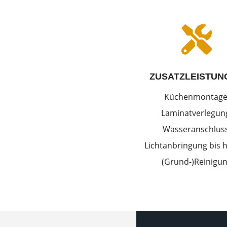

ZUSATZLEISTUN
Küchenmontage
Laminatverlegun
Wasseranschluss
Lichtanbringung bis h
(Grund-)Reinigu