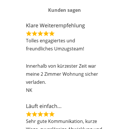
Kunden sagen
Klare Weiterempfehlung
R
Tolles engagiertes und
a
freundliches Umzugsteam!
t
e
Innerhalb von kürzester Zeit war
d
meine 2 Zimmer Wohnung sicher
5
verladen.
o
NK
u
t
Läuft einfach...
o
f
R
Sehr gute Kommunikation, kurze
5
a