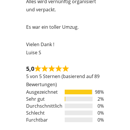
Alles wird vernünftig organisiert
t
und verpackt.
o
f
Es war ein toller Umzug.
5
Vielen Dank !
Luise S
5,0
Rated
5 von 5 Sternen (basierend auf 89
5
Bewertungen)
out
Ausgezeichnet
98%
of
Sehr gut
2%
5
Durchschnittlich
0%
Schlecht
0%
Furchtbar
0%