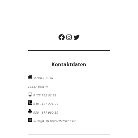
Albatros Umzugsunternehmen auf Facebook besuchen
Albatros Umzugsunternehmen auf Instagram besuchen
Albatros Umzugsunternehmen auf Twitter besuchen
Kontaktdaten
SCHULSTR. 36
13347 BERLIN
0177 792 52 88
030 - 437 224 99
030 - 817 990 59
INFO@ALBATROS-UMZUEGE.DE