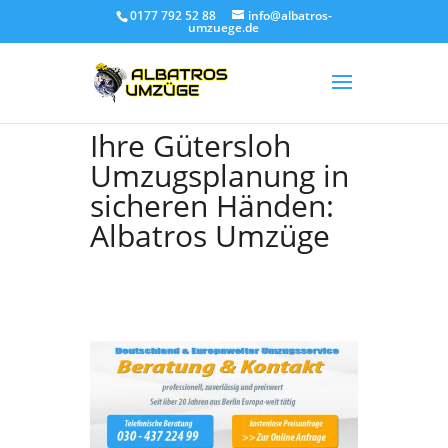
0177 792 52 88
info@albatros-
umzuege.de
Ihre Gütersloh
Umzugsplanung in
sicheren Händen:
Albatros Umzüge