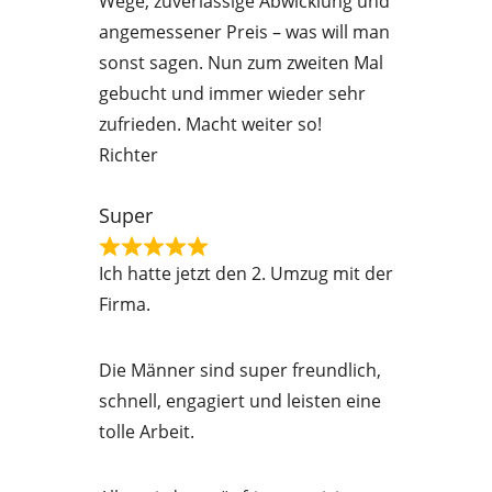
Wege, zuverlässige Abwicklung und
t
angemessener Preis – was will man
e
sonst sagen. Nun zum zweiten Mal
d
gebucht und immer wieder sehr
5
zufrieden. Macht weiter so!
o
Richter
u
t
Super
o
R
f
Ich hatte jetzt den 2. Umzug mit der
a
5
Firma.
t
e
Die Männer sind super freundlich,
d
schnell, engagiert und leisten eine
5
tolle Arbeit.
o
u