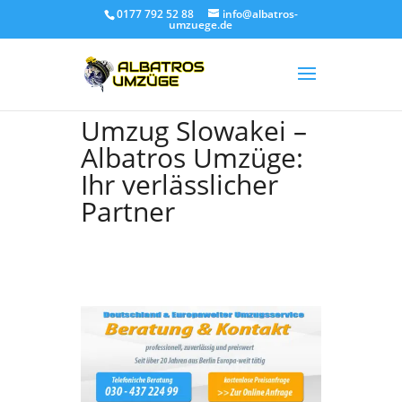
0177 792 52 88
info@albatros-
umzuege.de
Umzug Slowakei –
Albatros Umzüge:
Ihr verlässlicher
Partner