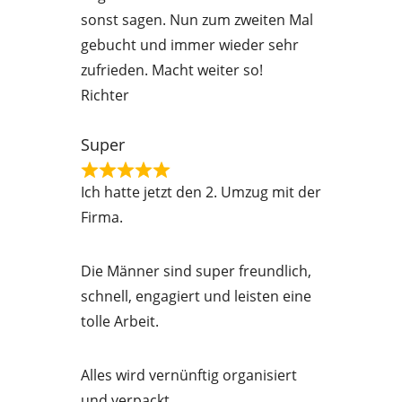
e
sonst sagen. Nun zum zweiten Mal
d
gebucht und immer wieder sehr
5
zufrieden. Macht weiter so!
o
Richter
u
t
Super
o
R
f
Ich hatte jetzt den 2. Umzug mit der
a
5
Firma.
t
e
Die Männer sind super freundlich,
d
schnell, engagiert und leisten eine
5
tolle Arbeit.
o
u
Alles wird vernünftig organisiert
t
und verpackt.