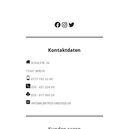
Albatros Umzugsunternehmen auf Facebook besuchen
Albatros Umzugsunternehmen auf Instagram besuchen
Albatros Umzugsunternehmen auf Twitter besuchen
Kontaktdaten
SCHULSTR. 36
13347 BERLIN
0177 792 52 88
030 - 437 224 99
030 - 817 990 59
INFO@ALBATROS-UMZUEGE.DE