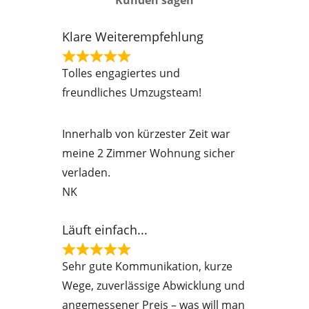
Kunden sagen
Klare Weiterempfehlung
R
Tolles engagiertes und
a
freundliches Umzugsteam!
t
e
Innerhalb von kürzester Zeit war
d
meine 2 Zimmer Wohnung sicher
5
verladen.
o
NK
u
t
Läuft einfach...
o
f
R
Sehr gute Kommunikation, kurze
5
a
Wege, zuverlässige Abwicklung und
t
angemessener Preis – was will man