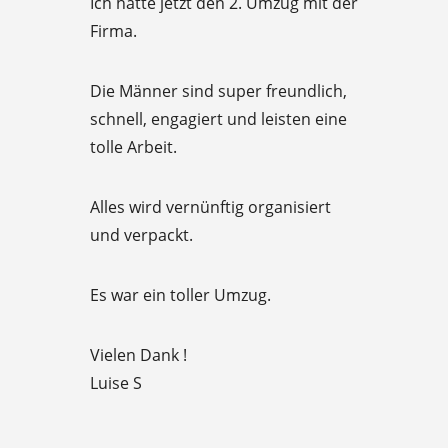
Ich hatte jetzt den 2. Umzug mit der
a
5
Firma.
t
e
Die Männer sind super freundlich,
d
schnell, engagiert und leisten eine
5
tolle Arbeit.
o
u
Alles wird vernünftig organisiert
t
und verpackt.
o
f
Es war ein toller Umzug.
5
Vielen Dank !
Luise S