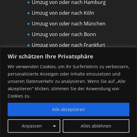
Umzug von oder nach Hamburg
Umzug von oder nach Köln
Umzug von oder nach München
Umzug von oder nach Bonn
Umzug von oder nach Frankfurt
am Main
Wir schätzen Ihre Privatsphäre
Umzug von oder nach Leipzig
Wir verwenden Cookies, um Ihr Surferlebnis zu verbessern,
personalisierte Anzeigen oder Inhalte einzusetzen und
Umzug von oder nach Rostock
unseren Datenverkehr zu analysieren. Wenn Sie auf „Alle
Umzug von oder nach Düsseldorf
akzeptieren" klicken, stimmen Sie der Anwendung von
Umzug von oder nach Hannover
Cookies zu.
Alle akzeptieren
Anpassen
Alles ablehnen