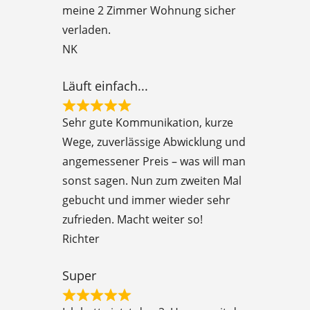
meine 2 Zimmer Wohnung sicher
5
verladen.
o
NK
u
t
Läuft einfach...
o
R
f
Sehr gute Kommunikation, kurze
a
5
Wege, zuverlässige Abwicklung und
t
angemessener Preis – was will man
e
sonst sagen. Nun zum zweiten Mal
d
gebucht und immer wieder sehr
5
zufrieden. Macht weiter so!
o
Richter
u
t
Super
o
R
f