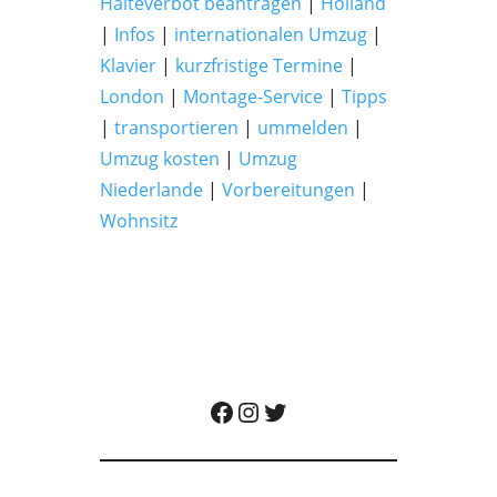
Halteverbot beantragen
|
Holland
|
Infos
|
internationalen Umzug
|
Klavier
|
kurzfristige Termine
|
London
|
Montage-Service
|
Tipps
|
transportieren
|
ummelden
|
Umzug kosten
|
Umzug
Niederlande
|
Vorbereitungen
|
Wohnsitz
Albatros Umzugsunternehmen auf Facebook besuchen
Albatros Umzugsunternehmen auf Instagram besuchen
Albatros Umzugsunternehmen auf Twitter besuchen