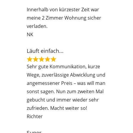
e
Innerhalb von kürzester Zeit war
d
meine 2 Zimmer Wohnung sicher
5
verladen.
o
NK
u
t
Läuft einfach...
o
f
R
Sehr gute Kommunikation, kurze
5
a
Wege, zuverlässige Abwicklung und
t
angemessener Preis – was will man
e
sonst sagen. Nun zum zweiten Mal
d
gebucht und immer wieder sehr
5
zufrieden. Macht weiter so!
o
Richter
u
t
Super