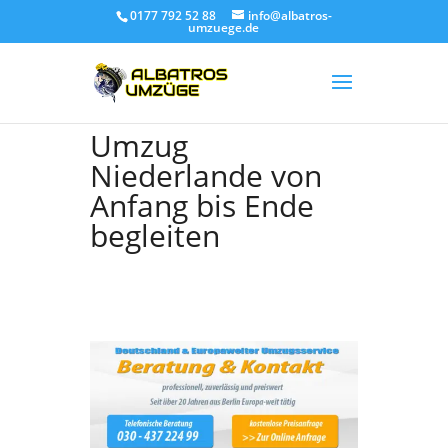
0177 792 52 88
info@albatros-
umzuege.de
Umzug
Niederlande von
Anfang bis Ende
begleiten