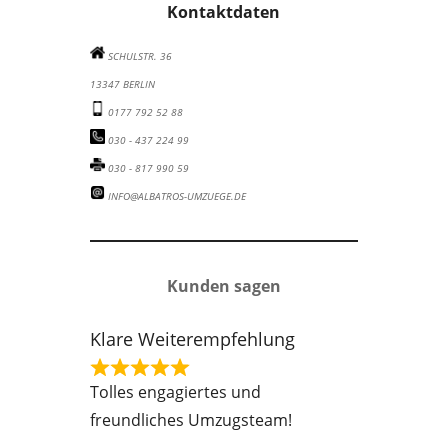
Kontaktdaten
SCHULSTR. 36
13347 BERLIN
0177 792 52 88
030 - 437 224 99
030 - 817 990 59
INFO@ALBATROS-UMZUEGE.DE
Kunden sagen
Klare Weiterempfehlung
R
Tolles engagiertes und
a
freundliches Umzugsteam!
t