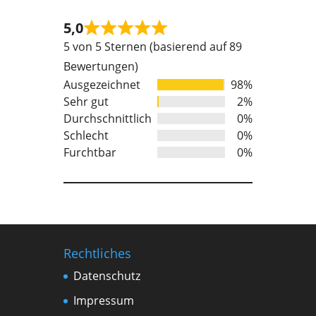
5,0
Rated
5 von 5 Sternen (basierend auf 89
5
Bewertungen)
out
Ausgezeichnet
98%
of
Sehr gut
2%
5
Durchschnittlich
0%
Schlecht
0%
Furchtbar
0%
Rechtliches
Datenschutz
Impressum