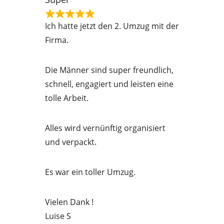
o
R
f
Ich hatte jetzt den 2. Umzug mit der
a
5
Firma.
t
e
Die Männer sind super freundlich,
d
schnell, engagiert und leisten eine
5
tolle Arbeit.
o
u
Alles wird vernünftig organisiert
t
und verpackt.
o
f
Es war ein toller Umzug.
5
Vielen Dank !
Luise S