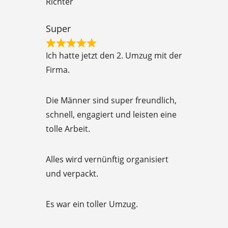
Richter
u
t
Super
o
R
f
Ich hatte jetzt den 2. Umzug mit der
a
5
Firma.
t
e
Die Männer sind super freundlich,
d
schnell, engagiert und leisten eine
5
tolle Arbeit.
o
u
Alles wird vernünftig organisiert
t
und verpackt.
o
f
Es war ein toller Umzug.
5