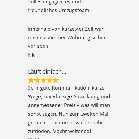
Tolles engagiertes und
a
freundliches Umzugsteam!
t
e
Innerhalb von kürzester Zeit war
d
meine 2 Zimmer Wohnung sicher
5
verladen.
o
NK
u
t
Läuft einfach...
o
R
f
Sehr gute Kommunikation, kurze
a
5
Wege, zuverlässige Abwicklung und
t
angemessener Preis – was will man
e
sonst sagen. Nun zum zweiten Mal
d
gebucht und immer wieder sehr
5
zufrieden. Macht weiter so!
o