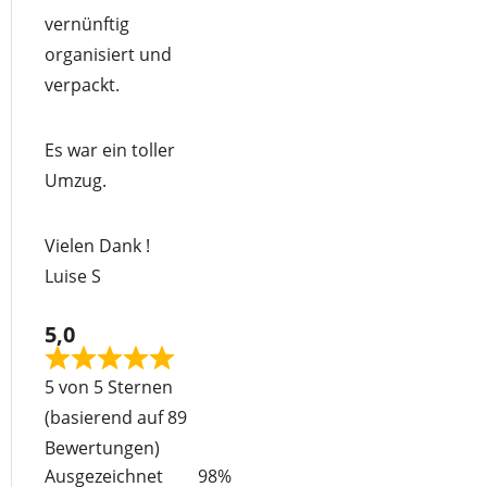
5
vernünftig
organisiert und
verpackt.
Es war ein toller
Umzug.
Vielen Dank !
Luise S
5,0
Rated
5 von 5 Sternen
5
(basierend auf 89
out
Bewertungen)
of
Ausgezeichnet
98%