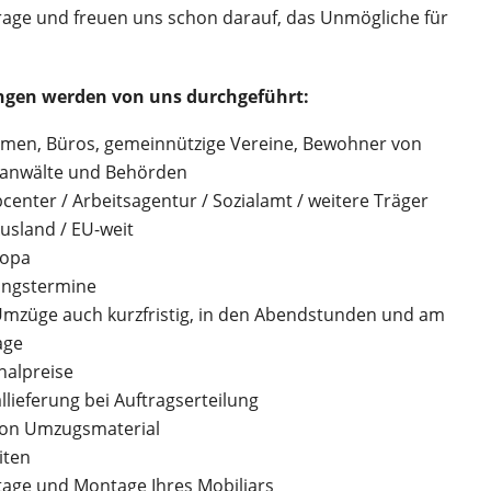
frage und freuen uns schon darauf, das Unmögliche für
ungen werden von uns durchgeführt:
irmen, Büros, gemeinnützige Vereine, Bewohner von
sanwälte und Behörden
enter / Arbeitsagentur / Sozialamt / weitere Träger
 Ausland / EU-weit
ropa
ungstermine
mzüge auch kurzfristig, in den Abendstunden und am
age
halpreise
llieferung bei Auftragserteilung
von Umzugsmaterial
iten
age und Montage Ihres Mobiliars