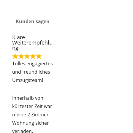
Kunden sagen
Klare
Weiterempfehlu
ng
R
Tolles engagiertes
a
und freundliches
t
Umzugsteam!
e
d
Innerhalb von
5
kürzester Zeit war
o
meine 2 Zimmer
u
Wohnung sicher
t
verladen.