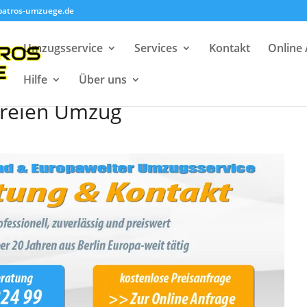
batros-umzuege.de
Umzugsservice
Services
Kontakt
Online
Hilfe
Über uns
en – Ihr Wegbegleiter für
freien Umzug