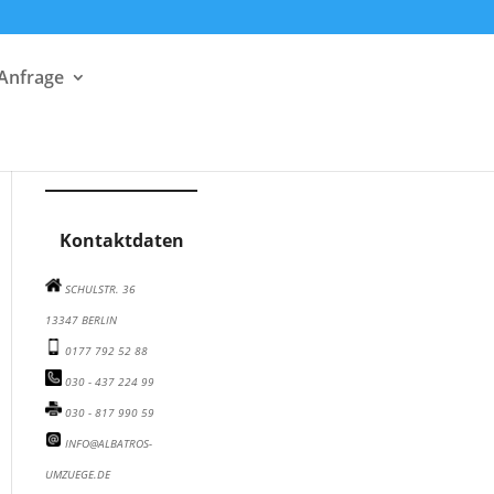
 Anfrage
Albatros Umzugsunternehmen auf Facebook besuchen
Albatros Umzugsunternehmen auf Instagram besuchen
Albatros Umzugsunternehmen auf Twitter besuchen
Kontaktdaten
SCHULSTR. 36
13347 BERLIN
0177 792 52 88
030 - 437 224 99
030 - 817 990 59
INFO@ALBATROS-
UMZUEGE.DE