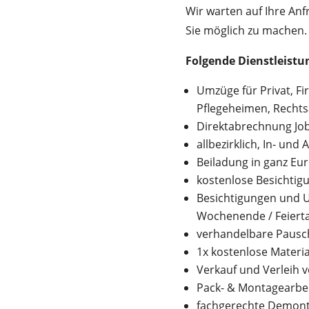
Wir warten auf Ihre An
Sie möglich zu machen.
Folgende Dienstleist
Umzüge für Privat, F
Pflegeheimen, Recht
Direktabrechnung Jobc
allbezirklich, In- und
Beiladung in ganz Eu
kostenlose Besichtig
Besichtigungen und U
Wochenende / Feiert
verhandelbare Pausc
1x kostenlose Materia
Verkauf und Verleih 
Pack- & Montagearbe
fachgerechte Demont