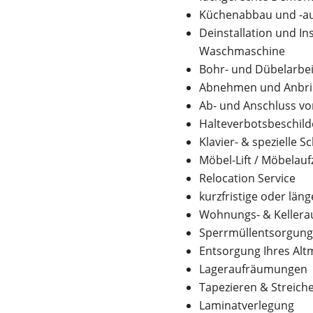
Küchenabbau und -au
Deinstallation und In
Waschmaschine
Bohr- und Dübelarbe
Abnehmen und Anbrin
Ab- und Anschluss vo
Halteverbotsbeschild
Klavier- & spezielle 
Möbel-Lift / Möbelauf
Relocation Service
kurzfristige oder län
Wohnungs- & Kellera
Sperrmüllentsorgun
Entsorgung Ihres Altm
Lageraufräumungen
Tapezieren & Streich
Laminatverlegung