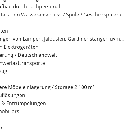
fbau durch Fachpersonal
stallation Wasseranschluss / Spüle / Geschirrspüler /
iten
gen von Lampen, Jalousien, Gardinenstangen uvm…
n Elektrogeräten
erung / Deutschlandweit
Schwerlasttransporte
zug
gere Möbeleinlagerung / Storage 2.100 m²
uflösungen
g & Entrümpelungen
obiliars
en