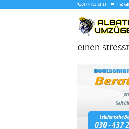
0177 792 52 88
info@al
Umzug Kroati
einen stress