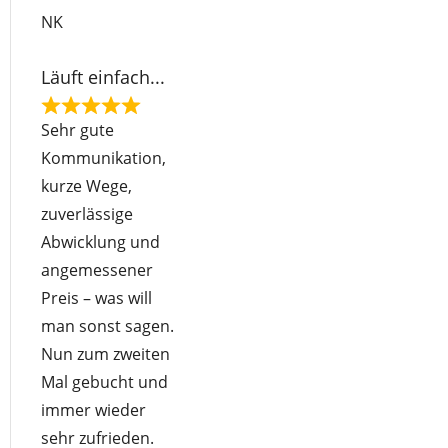
o
NK
f
5
Läuft einfach...
R
Sehr gute
a
Kommunikation,
t
kurze Wege,
e
zuverlässige
d
Abwicklung und
5
angemessener
o
Preis – was will
u
man sonst sagen.
t
Nun zum zweiten
o
Mal gebucht und
f
immer wieder
5
sehr zufrieden.