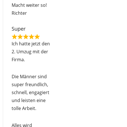
Macht weiter so!
Richter
Super
R
Ich hatte jetzt den
a
2. Umzug mit der
t
Firma.
e
d
Die Männer sind
5
super freundlich,
o
schnell, engagiert
u
und leisten eine
t
tolle Arbeit.
o
f
Alles wird