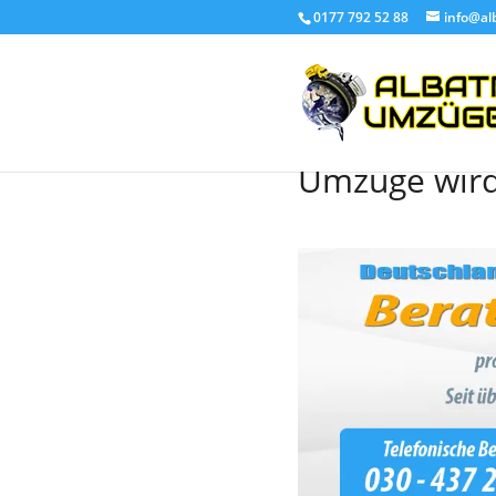
0177 792 52 88
info@al
Umzug Berlin
Umzüge wird