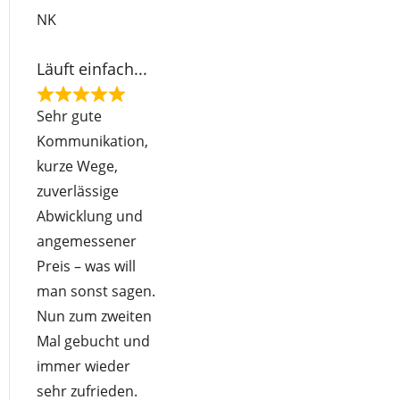
o
NK
f
5
Läuft einfach...
R
Sehr gute
a
Kommunikation,
t
kurze Wege,
e
zuverlässige
d
Abwicklung und
5
angemessener
o
Preis – was will
u
man sonst sagen.
t
Nun zum zweiten
o
Mal gebucht und
f
immer wieder
5
sehr zufrieden.