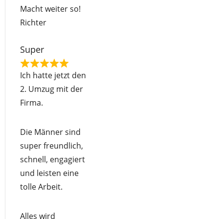
Macht weiter so!
Richter
Super
R
Ich hatte jetzt den
a
2. Umzug mit der
t
Firma.
e
d
Die Männer sind
5
super freundlich,
o
schnell, engagiert
u
und leisten eine
t
tolle Arbeit.
o
f
Alles wird