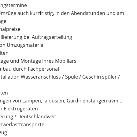
ungstermine
mzüge auch kurzfristig, in den Abendstunden und am
age
halpreise
llieferung bei Auftragserteilung
von Umzugsmaterial
iten
age und Montage Ihres Mobiliars
fbau durch Fachpersonal
stallation Wasseranschluss / Spüle / Geschirrspüler /
iten
gen von Lampen, Jalousien, Gardinenstangen uvm…
n Elektrogeräten
erung / Deutschlandweit
Schwerlasttransporte
zug