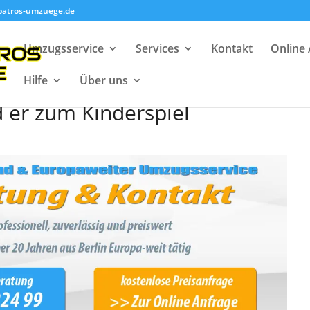
batros-umzuege.de
Umzugsservice
Services
Kontakt
Online
Hilfe
Über uns
 Zehlendorf mit Albatros
 er zum Kinderspiel