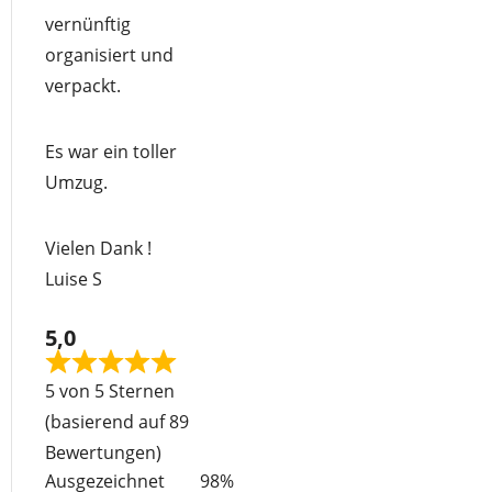
5
vernünftig
organisiert und
verpackt.
Es war ein toller
Umzug.
Vielen Dank !
Luise S
5,0
Rated
5 von 5 Sternen
5
(basierend auf 89
out
Bewertungen)
of
Ausgezeichnet
98%