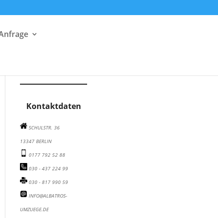
 Anfrage
Albatros Umzugsunternehmen auf Facebook besuchen
Albatros Umzugsunternehmen auf Instagram besuchen
Albatros Umzugsunternehmen auf Twitter besuchen
Kontaktdaten
SCHULSTR. 36
13347 BERLIN
0177 792 52 88
030 - 437 224 99
030 - 817 990 59
INFO@ALBATROS-
UMZUEGE.DE