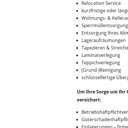
Relocation Service
kurzfristige oder län
Wohnungs- & Kellera
Sperrmüllentsorgun
Entsorgung Ihres Altm
Lageraufräumungen
Tapezieren & Streich
Laminatverlegung
Teppichverlegung
(Grund-)Reinigung
schlüsselfertige Übe
Um Ihre Sorge um Ihr 
versichert:
Betriebshaftpflichtver
Güterschadenhaftpflic
Einlagerungen – firme