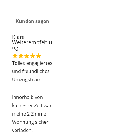
Kunden sagen
Klare
Weiterempfehlu
ng
R
Tolles engagiertes
a
und freundliches
t
Umzugsteam!
e
d
Innerhalb von
5
kürzester Zeit war
o
meine 2 Zimmer
u
Wohnung sicher
t
verladen.