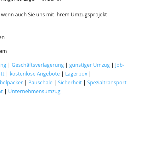
 wenn auch Sie uns mit Ihrem Umzugsprojekt
en
eam
ung
|
Geschäftsverlagerung
|
günstiger Umzug
|
Job-
tt
|
kostenlose Angebote
|
Lagerbox
|
belpacker
|
Pauschale
|
Sicherheit
|
Spezialtransport
ht
|
Unternehmensumzug