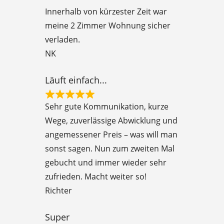
e
Innerhalb von kürzester Zeit war
d
meine 2 Zimmer Wohnung sicher
5
verladen.
o
NK
u
t
Läuft einfach...
o
R
f
Sehr gute Kommunikation, kurze
a
5
Wege, zuverlässige Abwicklung und
t
angemessener Preis – was will man
e
sonst sagen. Nun zum zweiten Mal
d
gebucht und immer wieder sehr
5
zufrieden. Macht weiter so!
o
Richter
u
t
Super