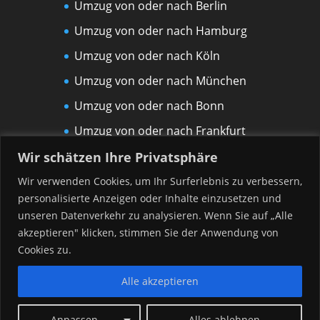
Umzug von oder nach Berlin
Umzug von oder nach Hamburg
Umzug von oder nach Köln
Umzug von oder nach München
Umzug von oder nach Bonn
Umzug von oder nach Frankfurt
am Main
Wir schätzen Ihre Privatsphäre
Umzug von oder nach Leipzig
Wir verwenden Cookies, um Ihr Surferlebnis zu verbessern,
personalisierte Anzeigen oder Inhalte einzusetzen und
Umzug von oder nach Rostock
unseren Datenverkehr zu analysieren. Wenn Sie auf „Alle
Umzug von oder nach Düsseldorf
akzeptieren" klicken, stimmen Sie der Anwendung von
Umzug von oder nach Hannover
Cookies zu.
Alle akzeptieren
Anpassen
Alles ablehnen