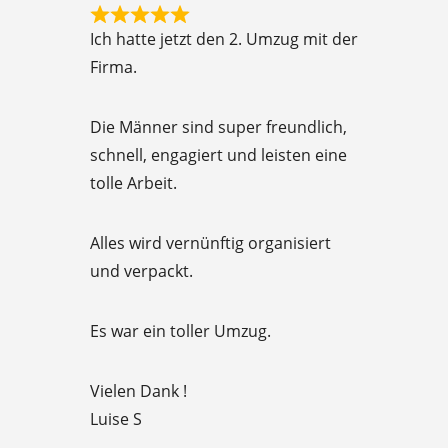
o
R
f
Ich hatte jetzt den 2. Umzug mit der
a
5
Firma.
t
e
Die Männer sind super freundlich,
d
schnell, engagiert und leisten eine
5
tolle Arbeit.
o
u
Alles wird vernünftig organisiert
t
und verpackt.
o
f
Es war ein toller Umzug.
5
Vielen Dank !
Luise S