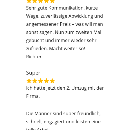
f
R
Sehr gute Kommunikation, kurze
5
a
Wege, zuverlässige Abwicklung und
t
angemessener Preis – was will man
e
sonst sagen. Nun zum zweiten Mal
d
gebucht und immer wieder sehr
5
zufrieden. Macht weiter so!
o
Richter
u
t
Super
o
R
f
Ich hatte jetzt den 2. Umzug mit der
a
5
Firma.
t
e
Die Männer sind super freundlich,
d
schnell, engagiert und leisten eine
5
tolle Arbeit.