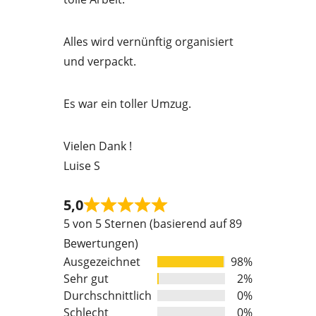
o
u
Alles wird vernünftig organisiert
t
und verpackt.
o
f
Es war ein toller Umzug.
5
Vielen Dank !
Luise S
5,0
Rated
5 von 5 Sternen (basierend auf 89
5
Bewertungen)
out
Ausgezeichnet
98%
of
Sehr gut
2%
5
Durchschnittlich
0%
Schlecht
0%