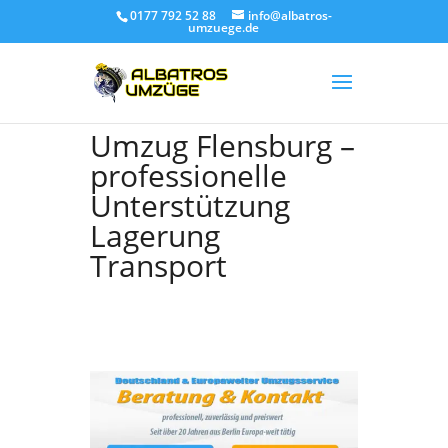
0177 792 52 88
info@albatros-
umzuege.de
Umzug Flensburg –
professionelle
Unterstützung
Lagerung
Transport