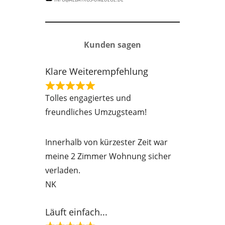
Kunden sagen
Klare Weiterempfehlung
R
Tolles engagiertes und
a
freundliches Umzugsteam!
t
e
Innerhalb von kürzester Zeit war
d
meine 2 Zimmer Wohnung sicher
5
verladen.
o
NK
u
t
Läuft einfach...
o