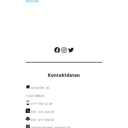
kostet
Albatros Umzugsunternehmen auf Facebook besuchen
Albatros Umzugsunternehmen auf Instagram besuchen
Albatros Umzugsunternehmen auf Twitter besuchen
Kontaktdaten
SCHULSTR. 36
13347 BERLIN
0177 792 52 88
030 - 437 224 99
030 - 817 990 59
INFO@ALBATROS-UMZUEGE.DE