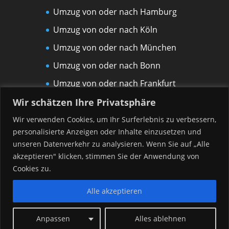
Umzug von oder nach Hamburg
Umzug von oder nach Köln
Umzug von oder nach München
Umzug von oder nach Bonn
Umzug von oder nach Frankfurt
am Main
Wir schätzen Ihre Privatsphäre
Umzug von oder nach Leipzig
Wir verwenden Cookies, um Ihr Surferlebnis zu verbessern,
personalisierte Anzeigen oder Inhalte einzusetzen und
Umzug von oder nach Rostock
unseren Datenverkehr zu analysieren. Wenn Sie auf „Alle
Umzug von oder nach Düsseldorf
akzeptieren" klicken, stimmen Sie der Anwendung von
Umzug von oder nach Hannover
Cookies zu.
Alle akzeptieren
Anpassen
Alles ablehnen