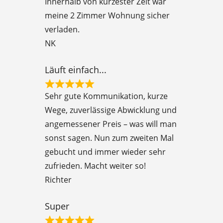
Innerhalb von kürzester Zeit war
d
meine 2 Zimmer Wohnung sicher
5
verladen.
o
NK
u
t
Läuft einfach...
o
R
f
Sehr gute Kommunikation, kurze
a
5
Wege, zuverlässige Abwicklung und
t
angemessener Preis – was will man
e
sonst sagen. Nun zum zweiten Mal
d
gebucht und immer wieder sehr
5
zufrieden. Macht weiter so!
o
Richter
u
t
Super
o