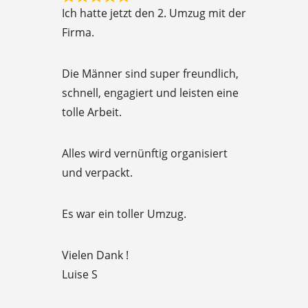
R
f
Ich hatte jetzt den 2. Umzug mit der
a
5
Firma.
t
e
Die Männer sind super freundlich,
d
schnell, engagiert und leisten eine
5
tolle Arbeit.
o
u
Alles wird vernünftig organisiert
t
und verpackt.
o
f
Es war ein toller Umzug.
5
Vielen Dank !
Luise S