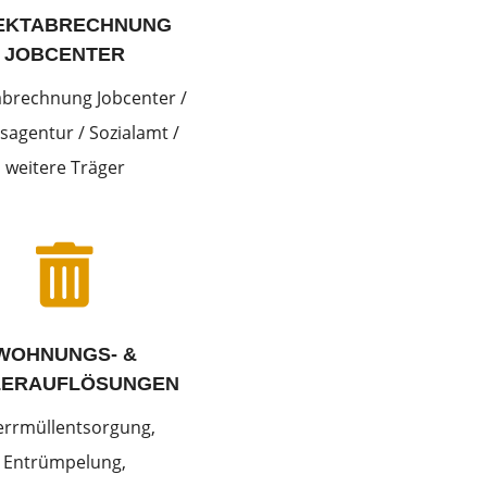
EKTABRECHNUNG
JOBCENTER
abrechnung Jobcenter /
sagentur / Sozialamt /
weitere Träger

WOHNUNGS- &
LERAUFLÖSUNGEN
errmüllentsorgung,
Entrümpelung,