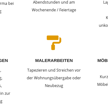
Abendstunden und am
La
rma bei
Wochenende / Feiertage
g
K
unko

GEN
MALERARBEITEN
MÖB
,
Tapezieren und Streichen vor
Kurz
g,
der Wohnungsübergabe oder
Möbel
,
Neubezug
in zur
ng