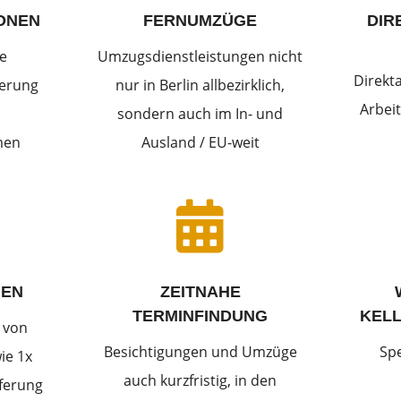
ONEN
FERNUMZÜGE
DIR
e
Umzugsdienstleistungen nicht
Direkt
derung
nur in Berlin allbezirklich,
Arbeit
sondern auch im In- und
men
Ausland / EU-weit

IEN
ZEITNAHE
TERMINFINDUNG
KEL
 von
Besichtigungen und Umzüge
Sp
ie 1x
auch kurzfristig, in den
eferung