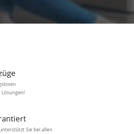
züge
gslosen
e Lösungen!
rantiert
terstützt Sie bei allen