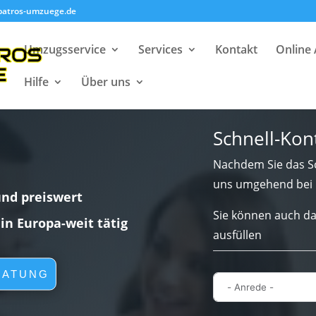
batros-umzuege.de
Umzugsservice
Services
Kontakt
Online
Hilfe
Über uns
Schnell-Kon
Nachdem Sie das Sc
uns umgehend bei 
und preiswert
Sie können auch da
lin Europa-weit tätig
ausfüllen
RATUNG