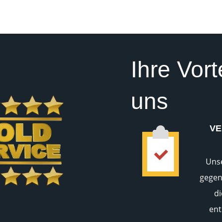
Ihre Vort
uns
VE
Uns
gegen
d
ent