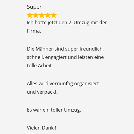
t
Super
o
R
f
Ich hatte jetzt den 2. Umzug mit der
a
5
Firma.
t
e
Die Männer sind super freundlich,
d
schnell, engagiert und leisten eine
5
tolle Arbeit.
o
u
Alles wird vernünftig organisiert
t
und verpackt.
o
f
Es war ein toller Umzug.
5
Vielen Dank !