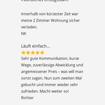
t
e
Innerhalb von kürzester Zeit war
d
meine 2 Zimmer Wohnung sicher
5
verladen.
o
NK
u
t
Läuft einfach...
o
R
f
Sehr gute Kommunikation, kurze
a
5
Wege, zuverlässige Abwicklung und
t
angemessener Preis – was will man
e
sonst sagen. Nun zum zweiten Mal
d
gebucht und immer wieder sehr
5
zufrieden. Macht weiter so!
o
Richter
u