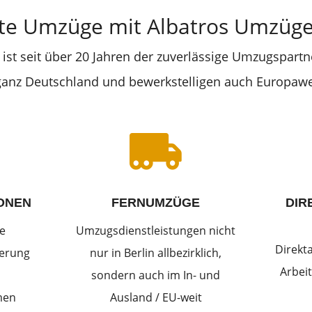
te Umzüge mit Albatros Umzüge 
ist seit über 20 Jahren der zuverlässige Umzugspartne
 ganz Deutschland und bewerkstelligen auch Europaw

ONEN
FERNUMZÜGE
DIR
e
Umzugsdienstleistungen nicht
Direkt
derung
nur in Berlin allbezirklich,
Arbeit
sondern auch im In- und
men
Ausland / EU-weit