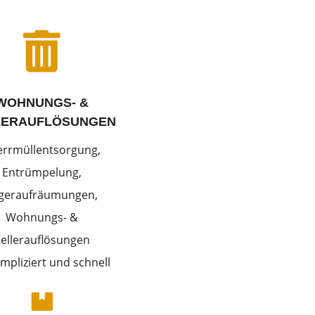

WOHNUNGS- &
LERAUFLÖSUNGEN
errmüllentsorgung,
Entrümpelung,
geraufräumungen,
Wohnungs- &
ellerauflösungen
mpliziert und schnell
