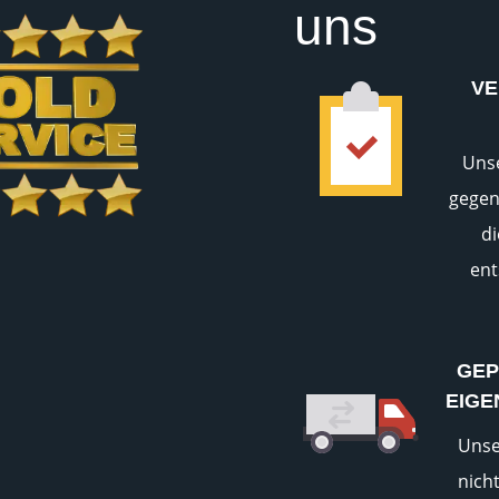
uns
VE
Uns
gegen
d
ent
GEP
EIGE
Unse
nich