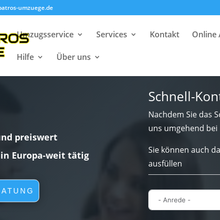
batros-umzuege.de
Umzugsservice
Services
Kontakt
Online
Hilfe
Über uns
Schnell-Kon
Nachdem Sie das Sc
uns umgehend bei 
und preiswert
Sie können auch da
lin Europa-weit tätig
ausfüllen
RATUNG