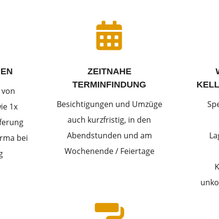

IEN
ZEITNAHE
TERMINFINDUNG
KEL
 von
Besichtigungen und Umzüge
Sp
ie 1x
auch kurzfristig, in den
eferung
Abendstunden und am
La
rma bei
Wochenende / Feiertage
g
K
unko
