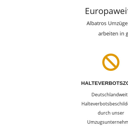
Europawei
Albatros Umzüge 
arbeiten in

HALTEVERBOTSZ
Deutschlandweit
Halteverbotsbeschil
durch unser
Umzugsunterneh