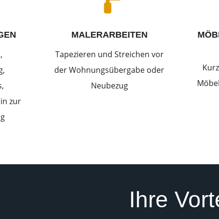
GEN
MALERARBEITEN
MÖB
,
Tapezieren und Streichen vor
Kurz
g,
der Wohnungsübergabe oder
Möbel
,
Neubezug
in zur
ng
Ihre Vort