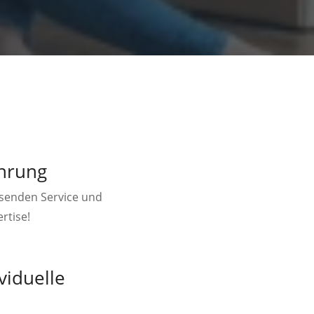
ahrung
ssenden Service und
rtise!
viduelle