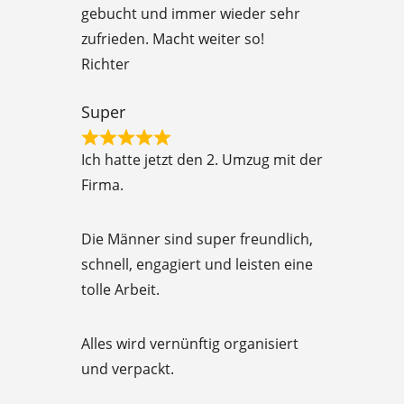
d
gebucht und immer wieder sehr
5
zufrieden. Macht weiter so!
o
Richter
u
t
Super
o
R
f
Ich hatte jetzt den 2. Umzug mit der
a
5
Firma.
t
e
Die Männer sind super freundlich,
d
schnell, engagiert und leisten eine
5
tolle Arbeit.
o
u
Alles wird vernünftig organisiert
t
und verpackt.
o
f