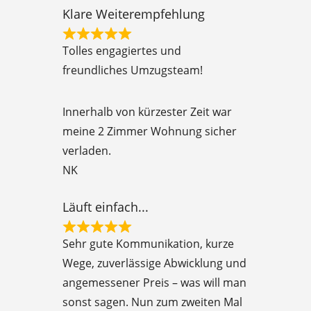
Klare Weiterempfehlung
R
Tolles engagiertes und
a
freundliches Umzugsteam!
t
e
Innerhalb von kürzester Zeit war
d
meine 2 Zimmer Wohnung sicher
5
verladen.
o
NK
u
t
Läuft einfach...
o
R
f
Sehr gute Kommunikation, kurze
a
5
Wege, zuverlässige Abwicklung und
t
angemessener Preis – was will man
e
sonst sagen. Nun zum zweiten Mal