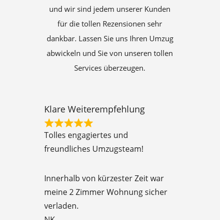
und wir sind jedem unserer Kunden
für die tollen Rezensionen sehr
dankbar. Lassen Sie uns Ihren Umzug
abwickeln und Sie von unseren tollen
Services überzeugen.
Klare Weiterempfehlung
R
Tolles engagiertes und
a
freundliches Umzugsteam!
t
e
Innerhalb von kürzester Zeit war
d
meine 2 Zimmer Wohnung sicher
5
verladen.
o
NK