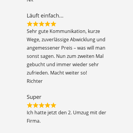
u
t
Läuft einfach...
o
R
f
Sehr gute Kommunikation, kurze
a
5
Wege, zuverlässige Abwicklung und
t
angemessener Preis – was will man
e
sonst sagen. Nun zum zweiten Mal
d
gebucht und immer wieder sehr
5
zufrieden. Macht weiter so!
o
Richter
u
t
Super
o
R
f
Ich hatte jetzt den 2. Umzug mit der
a
5
Firma.
t