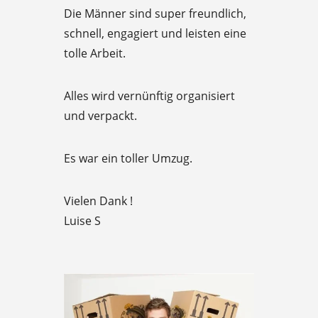
e
Die Männer sind super freundlich,
d
schnell, engagiert und leisten eine
5
tolle Arbeit.
o
u
Alles wird vernünftig organisiert
t
und verpackt.
o
f
Es war ein toller Umzug.
5
Vielen Dank !
Luise S