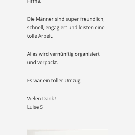
Firma.
t
e
Die Männer sind super freundlich,
d
schnell, engagiert und leisten eine
5
tolle Arbeit.
o
u
Alles wird vernünftig organisiert
t
und verpackt.
o
f
Es war ein toller Umzug.
5
Vielen Dank !
Luise S