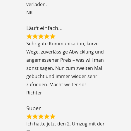
verladen.
o
NK
u
t
Läuft einfach...
o
R
f
Sehr gute Kommunikation, kurze
a
5
Wege, zuverlässige Abwicklung und
t
angemessener Preis – was will man
e
sonst sagen. Nun zum zweiten Mal
d
gebucht und immer wieder sehr
5
zufrieden. Macht weiter so!
o
Richter
u
t
Super
o
R
f
Ich hatte jetzt den 2. Umzug mit der
a
5