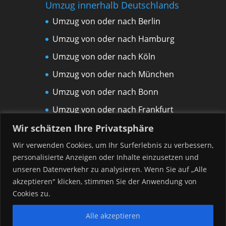
Umzug innerhalb Deutschlands
Umzug von oder nach Berlin
Umzug von oder nach Hamburg
Umzug von oder nach Köln
Umzug von oder nach München
Umzug von oder nach Bonn
Umzug von oder nach Frankfurt
am Main
Wir schätzen Ihre Privatsphäre
Umzug von oder nach Leipzig
Wir verwenden Cookies, um Ihr Surferlebnis zu verbessern,
personalisierte Anzeigen oder Inhalte einzusetzen und
Umzug von oder nach Rostock
unseren Datenverkehr zu analysieren. Wenn Sie auf „Alle
Umzug von oder nach Düsseldorf
akzeptieren" klicken, stimmen Sie der Anwendung von
Umzug von oder nach Hannover
Cookies zu.
Alle akzeptieren