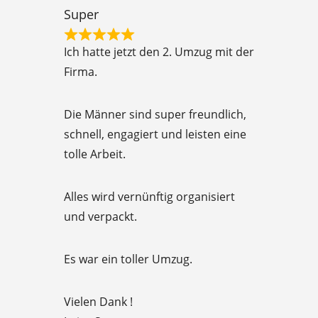
t
Super
o
R
f
Ich hatte jetzt den 2. Umzug mit der
a
5
Firma.
t
e
Die Männer sind super freundlich,
d
schnell, engagiert und leisten eine
5
tolle Arbeit.
o
u
Alles wird vernünftig organisiert
t
und verpackt.
o
f
Es war ein toller Umzug.
5
Vielen Dank !