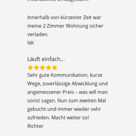
t
e
Innerhalb von kürzester Zeit war
d
meine 2 Zimmer Wohnung sicher
5
verladen.
o
NK
u
t
Läuft einfach...
o
R
f
Sehr gute Kommunikation, kurze
a
5
Wege, zuverlässige Abwicklung und
t
angemessener Preis – was will man
e
sonst sagen. Nun zum zweiten Mal
d
gebucht und immer wieder sehr
5
zufrieden. Macht weiter so!
o
Richter
u