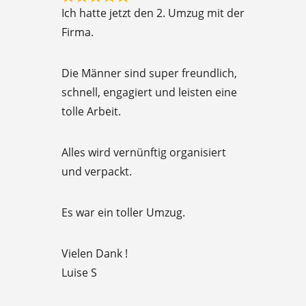
R
f
Ich hatte jetzt den 2. Umzug mit der
a
5
Firma.
t
e
Die Männer sind super freundlich,
d
schnell, engagiert und leisten eine
5
tolle Arbeit.
o
u
Alles wird vernünftig organisiert
t
und verpackt.
o
f
Es war ein toller Umzug.
5
Vielen Dank !
Luise S