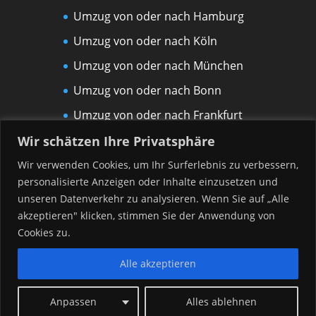
Umzug von oder nach Hamburg
Umzug von oder nach Köln
Umzug von oder nach München
Umzug von oder nach Bonn
Umzug von oder nach Frankfurt
am Main
Wir schätzen Ihre Privatsphäre
Umzug von oder nach Leipzig
Wir verwenden Cookies, um Ihr Surferlebnis zu verbessern,
personalisierte Anzeigen oder Inhalte einzusetzen und
Umzug von oder nach Rostock
unseren Datenverkehr zu analysieren. Wenn Sie auf „Alle
Umzug von oder nach Düsseldorf
akzeptieren" klicken, stimmen Sie der Anwendung von
Umzug von oder nach Hannover
Cookies zu.
Alle akzeptieren
Anpassen
Alles ablehnen