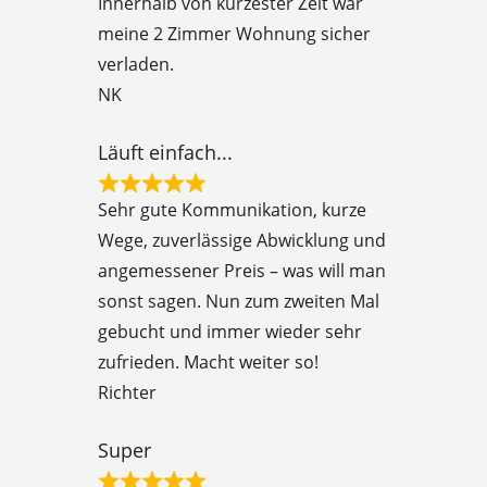
Innerhalb von kürzester Zeit war
d
meine 2 Zimmer Wohnung sicher
5
verladen.
o
NK
u
t
Läuft einfach...
o
R
f
Sehr gute Kommunikation, kurze
a
5
Wege, zuverlässige Abwicklung und
t
angemessener Preis – was will man
e
sonst sagen. Nun zum zweiten Mal
d
gebucht und immer wieder sehr
5
zufrieden. Macht weiter so!
o
Richter
u
t
Super
o