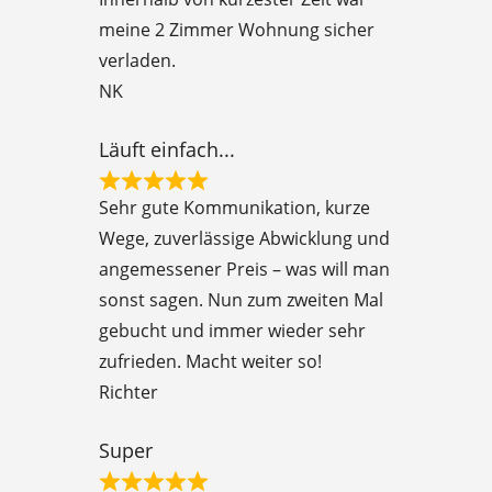
d
meine 2 Zimmer Wohnung sicher
5
verladen.
o
NK
u
t
Läuft einfach...
o
R
f
Sehr gute Kommunikation, kurze
a
5
Wege, zuverlässige Abwicklung und
t
angemessener Preis – was will man
e
sonst sagen. Nun zum zweiten Mal
d
gebucht und immer wieder sehr
5
zufrieden. Macht weiter so!
o
Richter
u
t
Super
o