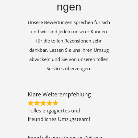
ngen
Unsere Bewertungen sprechen für sich
und wir sind jedem unserer Kunden
für die tollen Rezensionen sehr
dankbar. Lassen Sie uns Ihren Umzug
abwickeln und Sie von unseren tollen
Services überzeugen.
Klare Weiterempfehlung
R
Tolles engagiertes und
a
freundliches Umzugsteam!
t
e
Innerhalb von kürzester Zeit war