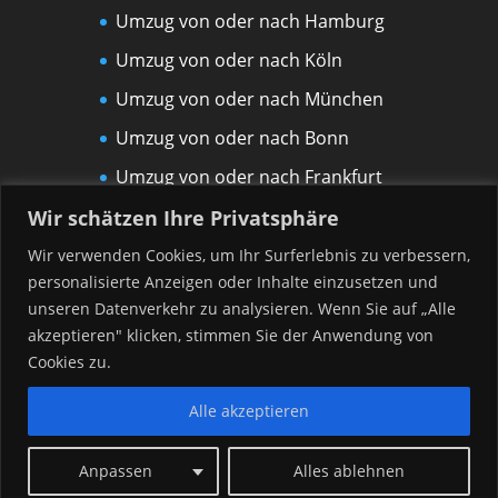
Umzug von oder nach Hamburg
Umzug von oder nach Köln
Umzug von oder nach München
Umzug von oder nach Bonn
Umzug von oder nach Frankfurt
am Main
Wir schätzen Ihre Privatsphäre
Umzug von oder nach Leipzig
Wir verwenden Cookies, um Ihr Surferlebnis zu verbessern,
personalisierte Anzeigen oder Inhalte einzusetzen und
Umzug von oder nach Rostock
unseren Datenverkehr zu analysieren. Wenn Sie auf „Alle
Umzug von oder nach Düsseldorf
akzeptieren" klicken, stimmen Sie der Anwendung von
Umzug von oder nach Hannover
Cookies zu.
Alle akzeptieren
Anpassen
Alles ablehnen