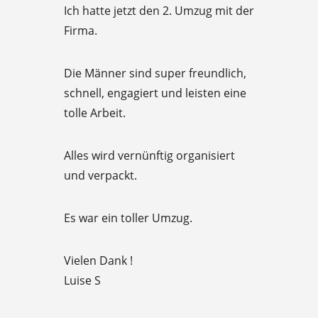
R
f
Ich hatte jetzt den 2. Umzug mit der
a
5
Firma.
t
e
Die Männer sind super freundlich,
d
schnell, engagiert und leisten eine
5
tolle Arbeit.
o
u
Alles wird vernünftig organisiert
t
und verpackt.
o
f
Es war ein toller Umzug.
5
Vielen Dank !
Luise S