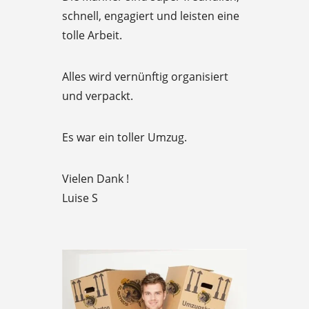
d
schnell, engagiert und leisten eine
5
tolle Arbeit.
o
u
Alles wird vernünftig organisiert
t
und verpackt.
o
f
Es war ein toller Umzug.
5
Vielen Dank !
Luise S