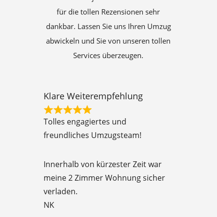
für die tollen Rezensionen sehr
dankbar. Lassen Sie uns Ihren Umzug
abwickeln und Sie von unseren tollen
Services überzeugen.
Klare Weiterempfehlung
R
Tolles engagiertes und
a
freundliches Umzugsteam!
t
e
Innerhalb von kürzester Zeit war
d
meine 2 Zimmer Wohnung sicher
5
verladen.
o
NK
u