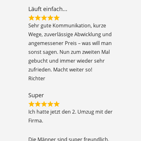
t
Läuft einfach...
o
R
f
Sehr gute Kommunikation, kurze
a
5
Wege, zuverlässige Abwicklung und
t
angemessener Preis – was will man
e
sonst sagen. Nun zum zweiten Mal
d
gebucht und immer wieder sehr
5
zufrieden. Macht weiter so!
o
Richter
u
t
Super
o
R
f
Ich hatte jetzt den 2. Umzug mit der
a
5
Firma.
t
e
Die Männer sind super freundlich,