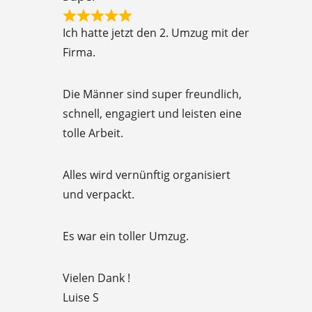
o
R
f
Ich hatte jetzt den 2. Umzug mit der
a
5
Firma.
t
e
Die Männer sind super freundlich,
d
schnell, engagiert und leisten eine
5
tolle Arbeit.
o
u
Alles wird vernünftig organisiert
t
und verpackt.
o
f
Es war ein toller Umzug.
5
Vielen Dank !
Luise S