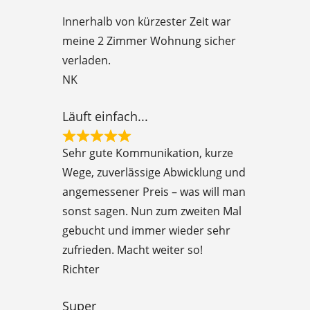
e
Innerhalb von kürzester Zeit war
d
meine 2 Zimmer Wohnung sicher
5
verladen.
o
NK
u
t
Läuft einfach...
o
R
f
Sehr gute Kommunikation, kurze
a
5
Wege, zuverlässige Abwicklung und
t
angemessener Preis – was will man
e
sonst sagen. Nun zum zweiten Mal
d
gebucht und immer wieder sehr
5
zufrieden. Macht weiter so!
o
Richter
u
t
Super