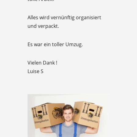
o
u
Alles wird vernünftig organisiert
t
und verpackt.
o
f
Es war ein toller Umzug.
5
Vielen Dank !
Luise S