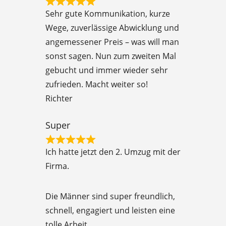
R
f
Sehr gute Kommunikation, kurze
a
5
Wege, zuverlässige Abwicklung und
t
angemessener Preis – was will man
e
sonst sagen. Nun zum zweiten Mal
d
gebucht und immer wieder sehr
5
zufrieden. Macht weiter so!
o
Richter
u
t
Super
o
R
f
Ich hatte jetzt den 2. Umzug mit der
a
5
Firma.
t
e
Die Männer sind super freundlich,
d
schnell, engagiert und leisten eine
5
tolle Arbeit.