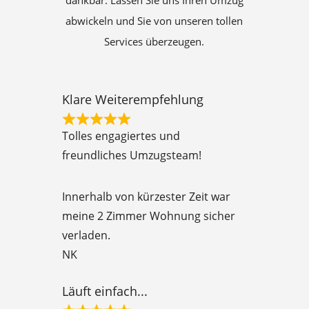
dankbar. Lassen Sie uns Ihren Umzug
abwickeln und Sie von unseren tollen
Services überzeugen.
Klare Weiterempfehlung
R
Tolles engagiertes und
a
freundliches Umzugsteam!
t
e
Innerhalb von kürzester Zeit war
d
meine 2 Zimmer Wohnung sicher
5
verladen.
o
NK
u
t
Läuft einfach...
o