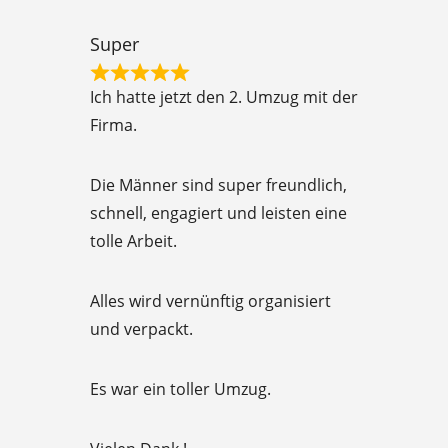
u
t
Super
o
R
f
Ich hatte jetzt den 2. Umzug mit der
a
5
Firma.
t
e
Die Männer sind super freundlich,
d
schnell, engagiert und leisten eine
5
tolle Arbeit.
o
u
Alles wird vernünftig organisiert
t
und verpackt.
o
f
Es war ein toller Umzug.
5