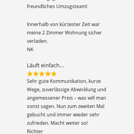
a
freundliches Umzugsteam!
t
e
Innerhalb von kürzester Zeit war
d
meine 2 Zimmer Wohnung sicher
5
verladen.
o
NK
u
t
Läuft einfach...
o
R
f
Sehr gute Kommunikation, kurze
a
5
Wege, zuverlässige Abwicklung und
t
angemessener Preis – was will man
e
sonst sagen. Nun zum zweiten Mal
d
gebucht und immer wieder sehr
5
zufrieden. Macht weiter so!
o
Richter