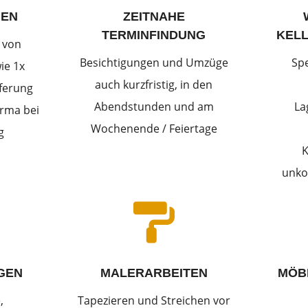
IEN
ZEITNAHE
TERMINFINDUNG
KEL
 von
Besichtigungen und Umzüge
Sp
ie 1x
auch kurzfristig, in den
eferung
Abendstunden und am
La
rma bei
Wochenende / Feiertage
g
K
unko

GEN
MALERARBEITEN
MÖB
,
Tapezieren und Streichen vor