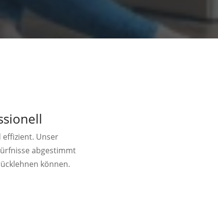
ssionell
effizient. Unser
dürfnisse abgestimmt
urücklehnen können.
e