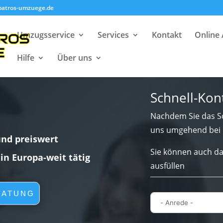
batros-umzuege.de
Umzugsservice
Services
Kontakt
Online
Hilfe
Über uns
Schnell-Kon
Nachdem Sie das Sc
uns umgehend bei 
und preiswert
Sie können auch da
lin Europa-weit tätig
ausfüllen
RATUNG