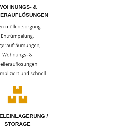
WOHNUNGS- &
LERAUFLÖSUNGEN
errmüllentsorgung,
Entrümpelung,
geraufräumungen,
Wohnungs- &
ellerauflösungen
mpliziert und schnell

ELEINLAGERUNG /
STORAGE