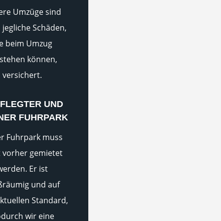
ere Umzüge sind
 jegliche Schäden,
ie beim Umzug
stehen können,
versichert.
FLEGTER UND
NER FUHRPARK
r Fuhrpark muss
t vorher gemietet
werden. Er ist
ßräumig und auf
ktuellen Standard,
durch wir eine