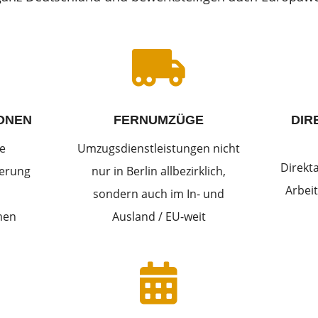

ONEN
FERNUMZÜGE
DIR
e
Umzugsdienstleistungen nicht
Direkt
derung
nur in Berlin allbezirklich,
Arbeit
sondern auch im In- und
men
Ausland / EU-weit
