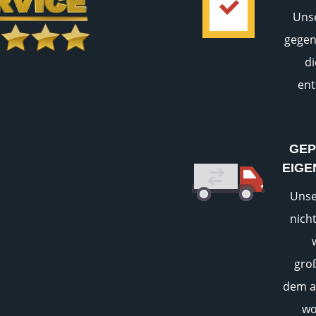
Uns
gegen
d
ent
GEP
EIGE
Unse
nich
gro
dem a
wo