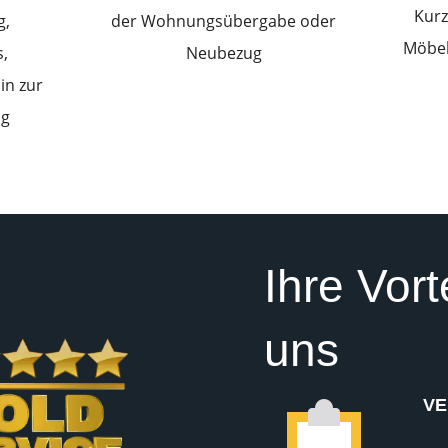
Kurz
g,
der Wohnungsübergabe oder
Möbel
,
Neubezug
in zur
ng
Ihre Vort
uns
VE