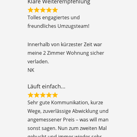
Klare Weiterempfehlung
R
Tolles engagiertes und
a
freundliches Umzugsteam!
t
e
Innerhalb von kürzester Zeit war
d
meine 2 Zimmer Wohnung sicher
5
verladen.
o
NK
u
t
Läuft einfach...
o
R
f
Sehr gute Kommunikation, kurze
a
5
Wege, zuverlässige Abwicklung und
t
angemessener Preis – was will man
e
sonst sagen. Nun zum zweiten Mal
d
gebucht und immer wieder sehr