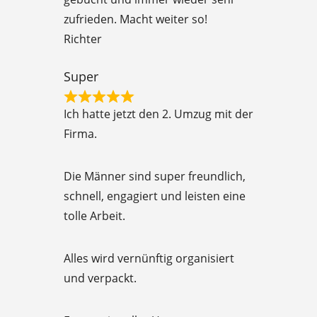
5
zufrieden. Macht weiter so!
o
Richter
u
t
Super
o
R
f
Ich hatte jetzt den 2. Umzug mit der
a
5
Firma.
t
e
Die Männer sind super freundlich,
d
schnell, engagiert und leisten eine
5
tolle Arbeit.
o
u
Alles wird vernünftig organisiert
t
und verpackt.
o
f