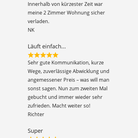
Innerhalb von kürzester Zeit war
d
meine 2 Zimmer Wohnung sicher
5
verladen.
o
NK
u
t
Läuft einfach...
o
R
f
Sehr gute Kommunikation, kurze
a
5
Wege, zuverlässige Abwicklung und
t
angemessener Preis – was will man
e
sonst sagen. Nun zum zweiten Mal
d
gebucht und immer wieder sehr
5
zufrieden. Macht weiter so!
o
Richter
u
t
Super
o