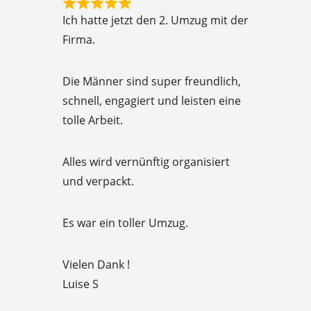
R
f
Ich hatte jetzt den 2. Umzug mit der
a
5
Firma.
t
e
Die Männer sind super freundlich,
d
schnell, engagiert und leisten eine
5
tolle Arbeit.
o
u
Alles wird vernünftig organisiert
t
und verpackt.
o
f
Es war ein toller Umzug.
5
Vielen Dank !
Luise S