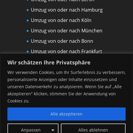
Umzug von oder nach Hamburg
Umzug von oder nach Köln
Umzug von oder nach München
Umzug von oder nach Bonn
Umzug von oder nach Frankfurt
am Main
Wir schätzen Ihre Privatsphäre
Umzug von oder nach Leipzig
Wir verwenden Cookies, um Ihr Surferlebnis zu verbessern,
personalisierte Anzeigen oder Inhalte einzusetzen und
Umzug von oder nach Rostock
unseren Datenverkehr zu analysieren. Wenn Sie auf „Alle
Umzug von oder nach Düsseldorf
akzeptieren" klicken, stimmen Sie der Anwendung von
Umzug von oder nach Hannover
Cookies zu.
Alle akzeptieren
Anpassen
Alles ablehnen