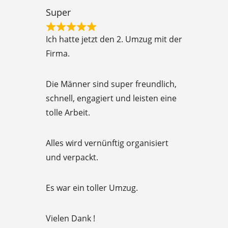
t
Super
o
R
f
Ich hatte jetzt den 2. Umzug mit der
a
5
Firma.
t
e
Die Männer sind super freundlich,
d
schnell, engagiert und leisten eine
5
tolle Arbeit.
o
u
Alles wird vernünftig organisiert
t
und verpackt.
o
f
Es war ein toller Umzug.
5
Vielen Dank !