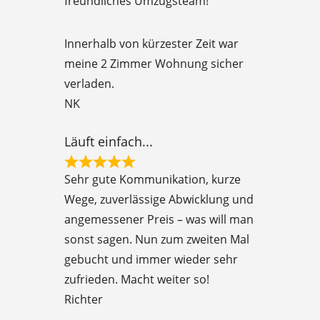
freundliches Umzugsteam!
t
e
Innerhalb von kürzester Zeit war
d
meine 2 Zimmer Wohnung sicher
5
verladen.
o
NK
u
t
Läuft einfach...
o
R
f
Sehr gute Kommunikation, kurze
a
5
Wege, zuverlässige Abwicklung und
t
angemessener Preis – was will man
e
sonst sagen. Nun zum zweiten Mal
d
gebucht und immer wieder sehr
5
zufrieden. Macht weiter so!
o
Richter
u