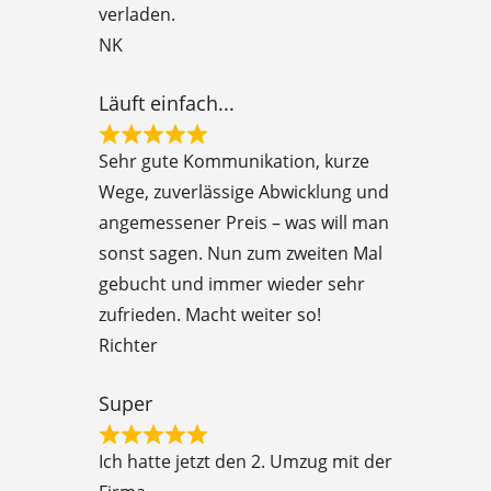
verladen.
o
NK
u
t
Läuft einfach...
o
R
f
Sehr gute Kommunikation, kurze
a
5
Wege, zuverlässige Abwicklung und
t
angemessener Preis – was will man
e
sonst sagen. Nun zum zweiten Mal
d
gebucht und immer wieder sehr
5
zufrieden. Macht weiter so!
o
Richter
u
t
Super
o
R
f
Ich hatte jetzt den 2. Umzug mit der
a
5