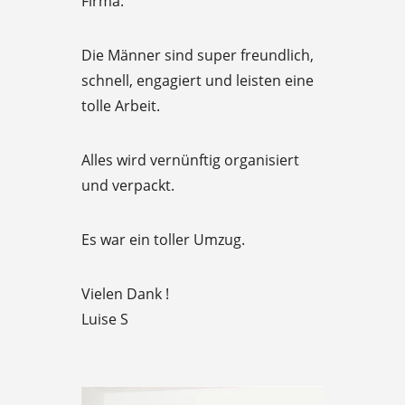
Firma.
t
e
Die Männer sind super freundlich,
d
schnell, engagiert und leisten eine
5
tolle Arbeit.
o
u
Alles wird vernünftig organisiert
t
und verpackt.
o
f
Es war ein toller Umzug.
5
Vielen Dank !
Luise S