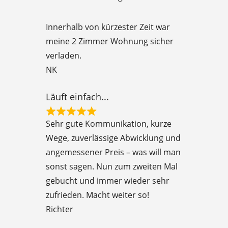
t
e
Innerhalb von kürzester Zeit war
d
meine 2 Zimmer Wohnung sicher
5
verladen.
o
NK
u
t
Läuft einfach...
o
R
f
Sehr gute Kommunikation, kurze
a
5
Wege, zuverlässige Abwicklung und
t
angemessener Preis – was will man
e
sonst sagen. Nun zum zweiten Mal
d
gebucht und immer wieder sehr
5
zufrieden. Macht weiter so!
o
Richter
u