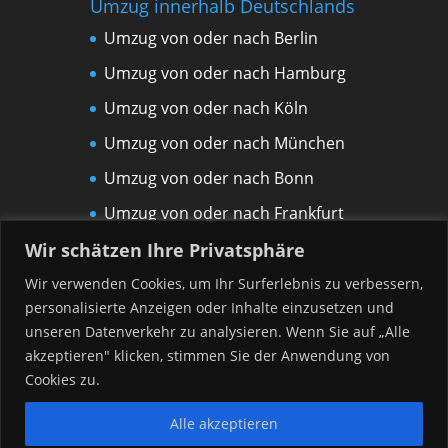
Umzug innerhalb Deutschlands
Umzug von oder nach Berlin
Umzug von oder nach Hamburg
Umzug von oder nach Köln
Umzug von oder nach München
Umzug von oder nach Bonn
Umzug von oder nach Frankfurt
am Main
Wir schätzen Ihre Privatsphäre
Umzug von oder nach Leipzig
Wir verwenden Cookies, um Ihr Surferlebnis zu verbessern,
personalisierte Anzeigen oder Inhalte einzusetzen und
Umzug von oder nach Rostock
unseren Datenverkehr zu analysieren. Wenn Sie auf „Alle
Umzug von oder nach Düsseldorf
akzeptieren" klicken, stimmen Sie der Anwendung von
Umzug von oder nach Hannover
Cookies zu.
Alle akzeptieren