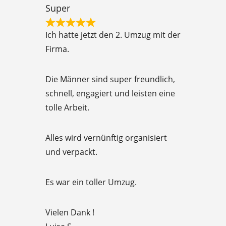
t
Super
o
R
f
Ich hatte jetzt den 2. Umzug mit der
a
5
Firma.
t
e
Die Männer sind super freundlich,
d
schnell, engagiert und leisten eine
5
tolle Arbeit.
o
u
Alles wird vernünftig organisiert
t
und verpackt.
o
f
Es war ein toller Umzug.
5
Vielen Dank !