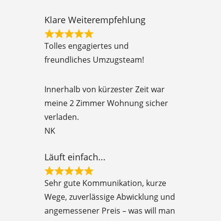
Klare Weiterempfehlung
R
Tolles engagiertes und
a
freundliches Umzugsteam!
t
e
Innerhalb von kürzester Zeit war
d
meine 2 Zimmer Wohnung sicher
5
verladen.
o
NK
u
t
Läuft einfach...
o
R
f
Sehr gute Kommunikation, kurze
a
5
Wege, zuverlässige Abwicklung und
t
angemessener Preis – was will man
e