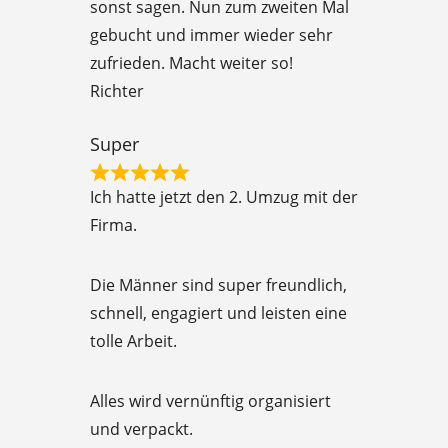
sonst sagen. Nun zum zweiten Mal
d
gebucht und immer wieder sehr
5
zufrieden. Macht weiter so!
o
Richter
u
t
Super
o
R
f
Ich hatte jetzt den 2. Umzug mit der
a
5
Firma.
t
e
Die Männer sind super freundlich,
d
schnell, engagiert und leisten eine
5
tolle Arbeit.
o
u
Alles wird vernünftig organisiert
t
und verpackt.
o