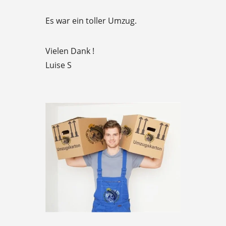
f
Es war ein toller Umzug.
5
Vielen Dank !
Luise S