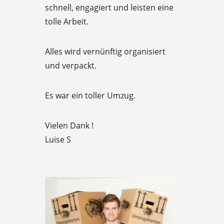
schnell, engagiert und leisten eine
5
tolle Arbeit.
o
u
Alles wird vernünftig organisiert
t
und verpackt.
o
f
Es war ein toller Umzug.
5
Vielen Dank !
Luise S