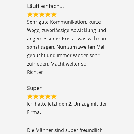
t
Läuft einfach...
o
R
f
Sehr gute Kommunikation, kurze
a
5
Wege, zuverlässige Abwicklung und
t
angemessener Preis – was will man
e
sonst sagen. Nun zum zweiten Mal
d
gebucht und immer wieder sehr
5
zufrieden. Macht weiter so!
o
Richter
u
t
Super
o
R
f
Ich hatte jetzt den 2. Umzug mit der
a
5
Firma.
t
e
Die Männer sind super freundlich,
d