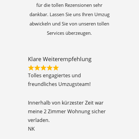
für die tollen Rezensionen sehr
dankbar. Lassen Sie uns Ihren Umzug
abwickeln und Sie von unseren tollen
Services überzeugen.
Klare Weiterempfehlung
R
Tolles engagiertes und
a
freundliches Umzugsteam!
t
e
Innerhalb von kürzester Zeit war
d
meine 2 Zimmer Wohnung sicher
5
verladen.
o
NK
u