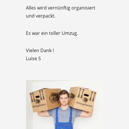
u
Alles wird vernünftig organisiert
t
und verpackt.
o
f
Es war ein toller Umzug.
5
Vielen Dank !
Luise S