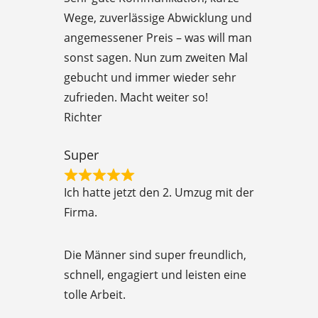
a
5
Wege, zuverlässige Abwicklung und
t
angemessener Preis – was will man
e
sonst sagen. Nun zum zweiten Mal
d
gebucht und immer wieder sehr
5
zufrieden. Macht weiter so!
o
Richter
u
t
Super
o
R
f
Ich hatte jetzt den 2. Umzug mit der
a
5
Firma.
t
e
Die Männer sind super freundlich,
d
schnell, engagiert und leisten eine
5
tolle Arbeit.
o