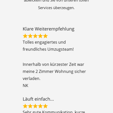
abwickeln und Sie von unseren tollen
Services überzeugen.
Klare Weiterempfehlung
R
Tolles engagiertes und
a
freundliches Umzugsteam!
t
e
Innerhalb von kürzester Zeit war
d
meine 2 Zimmer Wohnung sicher
5
verladen.
o
NK
u
t
Läuft einfach...
o
R
f
Sehr gute Kommunikation, kurze