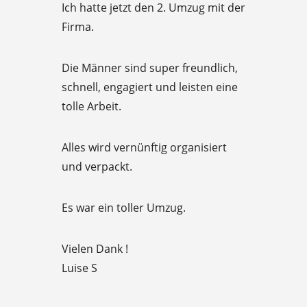
f
Ich hatte jetzt den 2. Umzug mit der
a
5
Firma.
t
e
Die Männer sind super freundlich,
d
schnell, engagiert und leisten eine
5
tolle Arbeit.
o
u
Alles wird vernünftig organisiert
t
und verpackt.
o
f
Es war ein toller Umzug.
5
Vielen Dank !
Luise S