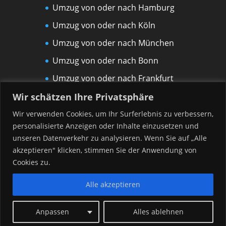
Umzug von oder nach Hamburg
Umzug von oder nach Köln
Umzug von oder nach München
Umzug von oder nach Bonn
Umzug von oder nach Frankfurt
am Main
Wir schätzen Ihre Privatsphäre
Umzug von oder nach Leipzig
Wir verwenden Cookies, um Ihr Surferlebnis zu verbessern,
personalisierte Anzeigen oder Inhalte einzusetzen und
Umzug von oder nach Rostock
unseren Datenverkehr zu analysieren. Wenn Sie auf „Alle
Umzug von oder nach Düsseldorf
akzeptieren" klicken, stimmen Sie der Anwendung von
Umzug von oder nach Hannover
Cookies zu.
Alle akzeptieren
Anpassen
Alles ablehnen