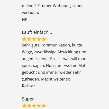
d
meine 2 Zimmer Wohnung sicher
5
verladen.
o
NK
u
t
Läuft einfach...
o
R
f
Sehr gute Kommunikation, kurze
a
5
Wege, zuverlässige Abwicklung und
t
angemessener Preis – was will man
e
sonst sagen. Nun zum zweiten Mal
d
gebucht und immer wieder sehr
5
zufrieden. Macht weiter so!
o
Richter
u
t
Super
o
R